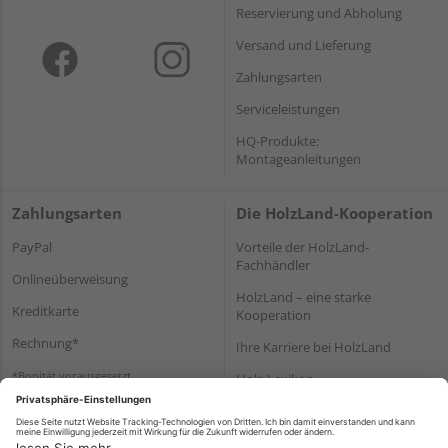
Reservierung und Abholung
Versand und Lieferung
Zahlungsarten
Serviceleistungen
HQ-Produkte:
Montageanleitungen
Zahlungsarten
Die HolzLand-Kooperation
PayPal
Vorteile der HolzLand-
Fachhändler
Onlineüberweisung
HolzLand – eine starke
Kreditkarte
Kooperation
Rechnung*
Ihre Karriere bei HolzLand
*Bonität vorausgesetzt
Holz-Lexikon
Bauanleitungen
HolzLand Mitglieder-Bereich