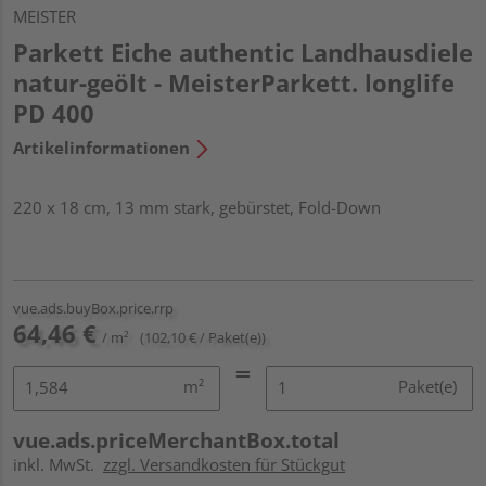
MEISTER
Parkett Eiche authentic Landhausdiele
natur-geölt - MeisterParkett. longlife
PD 400
Artikelinformationen
220 x 18 cm, 13 mm stark, gebürstet, Fold-Down
vue.ads.buyBox.price.rrp
64,46 €
/ m²
(102,10 € / Paket(e))
m²
Paket(e)
vue.ads.priceMerchantBox.total
inkl. MwSt.
zzgl. Versandkosten für Stückgut