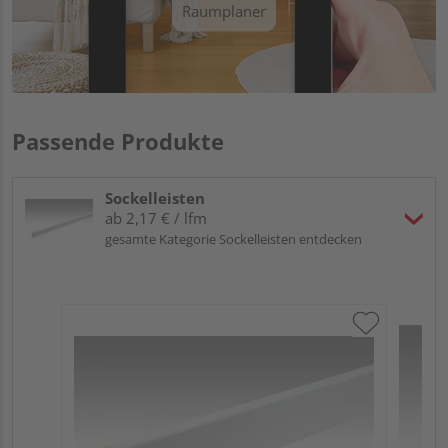
Raumplaner
Passende Produkte
Sockelleisten
ab 2,17 € / lfm
gesamte Kategorie Sockelleisten entdecken
ME
Fu
32