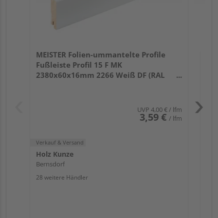
Verk
Hol
MEISTER Folien-ummantelte Profile
Ber
Fußleiste Profil 15 F MK
25 w
2380x60x16mm 2266 Weiß DF (RAL
9016)
UVP
4,00 €
/ lfm
3,59 €
/ lfm
Verkauf & Versand
Holz Kunze
Bernsdorf
28 weitere Händler