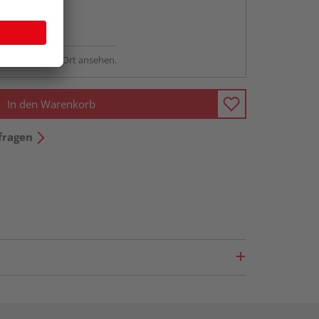
abholen
ng möglich
sstellung - vor Ort ansehen.
In den Warenkorb
fragen