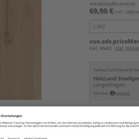
vue.ads.buyBox.price.rrp
69,90 €
/ m²
(209,14
vue.ads.priceMe
inkl. MwSt.
zzgl. Versa
Verkauf und Versand du
HolzLand Stoellge
Langenhagen
Services
Kontakt
Online bestell
Auf Lager:
vue.ads.priceMerch