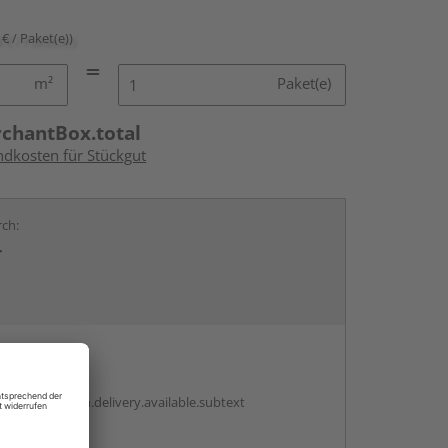
 € / Paket(e))
m²
Paket(e)
rchantBox.total
ndkosten für Stückgut
rch:
r
en
antBox.option.delivery.available.subtext