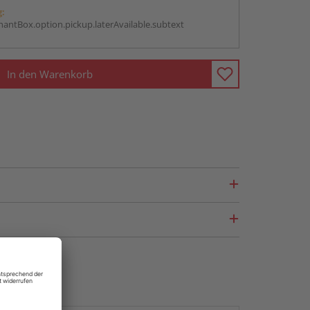
g:
antBox.option.pickup.laterAvailable.subtext
In den Warenkorb