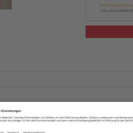
Auf Vorbestellun
vue.ads.priceMerch