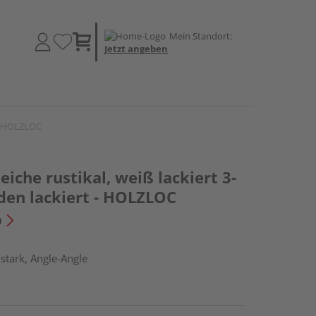
Mein Standort:
Jetzt angeben
 - HOLZLOC
iche rustikal, weiß lackiert 3-
den lackiert - HOLZLOC
n
stark, Angle-Angle