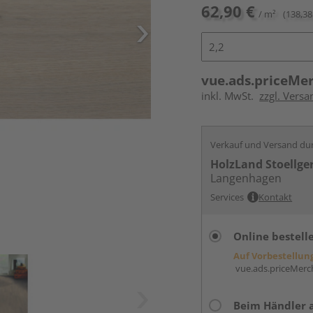
62,90 €
/ m²
(138,38 
vue.ads.priceMe
inkl. MwSt.
zzgl. Versa
Verkauf und Versand du
HolzLand Stoellge
Langenhagen
Services
Kontakt
Online bestell
Auf Vorbestellun
vue.ads.priceMerch
Beim Händler 