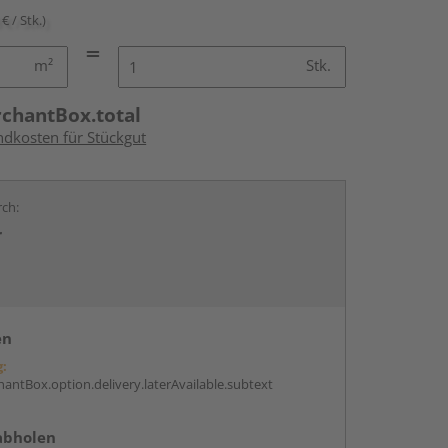
€ / Stk.)
m²
Stk.
rchantBox.total
ndkosten für Stückgut
rch:
r
en
g:
antBox.option.delivery.laterAvailable.subtext
abholen