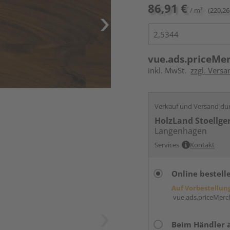
86,91 €
/ m²
(220,26
vue.ads.priceMe
inkl. MwSt.
zzgl. Versa
Verkauf und Versand du
HolzLand Stoellge
Langenhagen
Services
Kontakt
Online bestell
Auf Vorbestellun
vue.ads.priceMerch
Beim Händler 