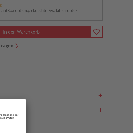
g:
antBox.option.pickup.laterAvailable.subtext
In den Warenkorb
fragen