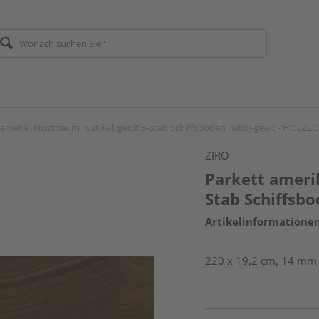
 amerik. Nussbaum rustikal, geölt 3-Stab Schiffsboden natur-geölt - HOLZL
ZIRO
Parkett amerik
Stab Schiffsb
Artikelinformatione
220 x 19,2 cm, 14 mm 