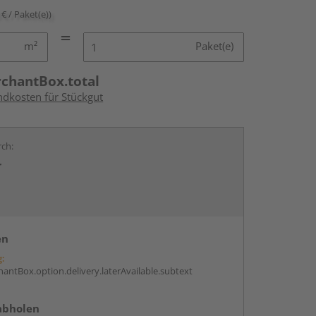
 € / Paket(e))
m²
Paket(e)
rchantBox.total
ndkosten für Stückgut
rch:
r
en
g:
antBox.option.delivery.laterAvailable.subtext
abholen