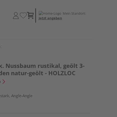
Mein Standort:
Jetzt angeben
OC
. Nussbaum rustikal, geölt 3-
oden natur-geölt - HOLZLOC
n
stark, Angle-Angle