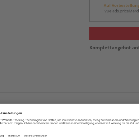
Auf Vorbestellun
vue.ads.priceMerch
Komplettangebot an