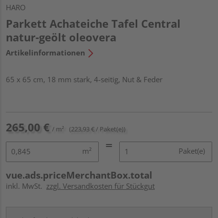
HARO
Parkett Achateiche Tafel Central
natur-geölt oleovera
Artikelinformationen
65 x 65 cm, 18 mm stark, 4-seitig, Nut & Feder
265,00 €
/ m²
(223,93 € / Paket(e))
m²
Paket(e)
vue.ads.priceMerchantBox.total
inkl. MwSt.
zzgl. Versandkosten für Stückgut