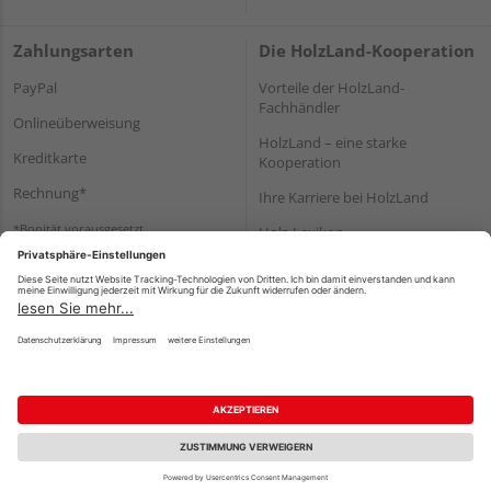
Zahlungsarten
Die HolzLand-Kooperation
PayPal
Vorteile der HolzLand-
Fachhändler
Onlineüberweisung
HolzLand – eine starke
Kreditkarte
Kooperation
Rechnung*
Ihre Karriere bei HolzLand
*Bonität vorausgesetzt
Holz-Lexikon
Bauanleitungen
HolzLand Mitglieder-Bereich
Impressum
Datenschutz
Nutzungsbedingungen
Barrierefreiheitserklärung
Vertrag widerrufen
©
HolzLand GmbH