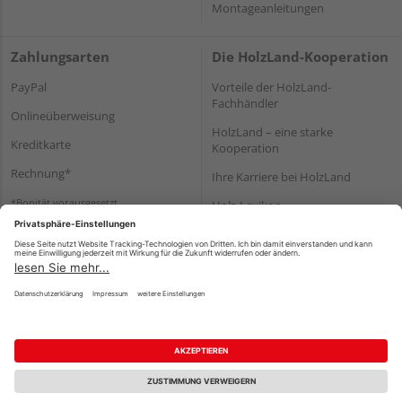
Montageanleitungen
Zahlungsarten
Die HolzLand-Kooperation
PayPal
Vorteile der HolzLand-
Fachhändler
Onlineüberweisung
HolzLand – eine starke
Kreditkarte
Kooperation
Rechnung*
Ihre Karriere bei HolzLand
*Bonität vorausgesetzt
Holz-Lexikon
Bauanleitungen
HolzLand Mitglieder-Bereich
Impressum
Datenschutz
Nutzungsbedingungen
Barrierefreiheitserklärung
Vertrag widerrufen