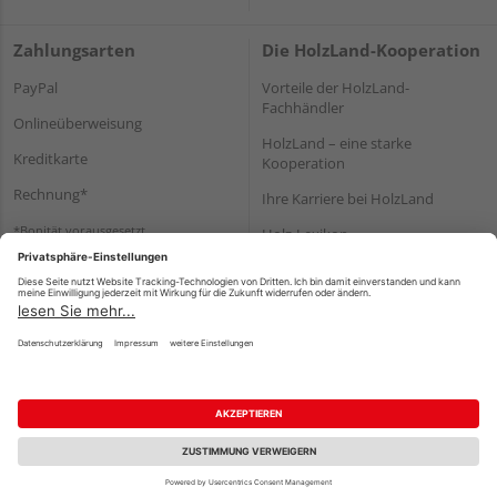
Zahlungsarten
Die HolzLand-Kooperation
PayPal
Vorteile der HolzLand-
Fachhändler
Onlineüberweisung
HolzLand – eine starke
Kreditkarte
Kooperation
Rechnung*
Ihre Karriere bei HolzLand
*Bonität vorausgesetzt
Holz-Lexikon
Bauanleitungen
HolzLand Mitglieder-Bereich
Impressum
Datenschutz
Nutzungsbedingungen
Barrierefreiheitserklärung
Vertrag widerrufen
©
HolzLand GmbH