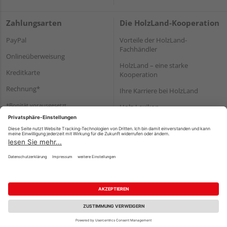
Zahlungsarten
Die HolzLand-Kooperation
PayPal
Vorteile der HolzLand-
Fachhändler
Onlineüberweisung
HolzLand – eine starke
Kreditkarte
Kooperation
Rechnung*
Ihre Karriere bei HolzLand
*Bonität vorausgesetzt
Holz-Lexikon
Bauanleitungen
HolzLand Mitglieder-Bereich
Impressum
Datenschutz
Nutzungsbedingungen
Barrierefreiheitserklärung
Vertrag widerrufen
©
HolzLand GmbH