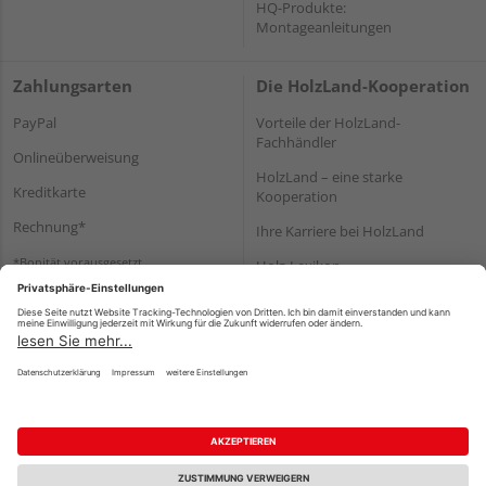
HQ-Produkte:
Montageanleitungen
Zahlungsarten
Die HolzLand-Kooperation
PayPal
Vorteile der HolzLand-
Fachhändler
Onlineüberweisung
HolzLand – eine starke
Kreditkarte
Kooperation
Rechnung*
Ihre Karriere bei HolzLand
*Bonität vorausgesetzt
Holz-Lexikon
Bauanleitungen
HolzLand Mitglieder-Bereich
Impressum
Datenschutz
Nutzungsbedingungen
Barrierefreiheitserklärung
Vertrag widerrufen