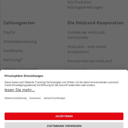
HQ-Produkte:
Montageanleitungen
Zahlungsarten
Die HolzLand-Kooperation
PayPal
Vorteile der HolzLand-
Fachhändler
Onlineüberweisung
HolzLand – eine starke
Kreditkarte
Kooperation
Rechnung*
Ihre Karriere bei HolzLand
*Bonität vorausgesetzt
Holz-Lexikon
Bauanleitungen
HolzLand Mitglieder-Bereich
Impressum
Datenschutz
Nutzungsbedingungen
Barrierefreiheitserklärung
Vertrag widerrufen