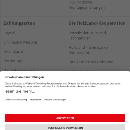
HQ-Produkte:
Montageanleitungen
Zahlungsarten
Die HolzLand-Kooperation
PayPal
Vorteile der HolzLand-
Fachhändler
Onlineüberweisung
HolzLand – eine starke
Kreditkarte
Kooperation
Rechnung*
Ihre Karriere bei HolzLand
*Bonität vorausgesetzt
Holz-Lexikon
Bauanleitungen
HolzLand Mitglieder-Bereich
Impressum
Datenschutz
Nutzungsbedingungen
Barrierefreiheitserklärung
Vertrag widerrufen