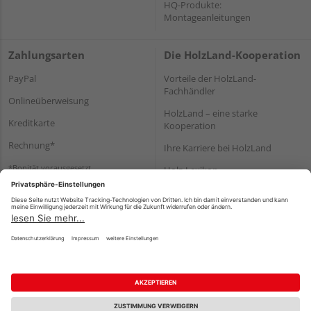
HQ-Produkte:
Montageanleitungen
Zahlungsarten
Die HolzLand-Kooperation
PayPal
Vorteile der HolzLand-
Fachhändler
Onlineüberweisung
HolzLand – eine starke
Kreditkarte
Kooperation
Rechnung*
Ihre Karriere bei HolzLand
*Bonität vorausgesetzt
Holz-Lexikon
Bauanleitungen
HolzLand Mitglieder-Bereich
Impressum
Datenschutz
Nutzungsbedingungen
Barrierefreiheitserklärung
Vertrag widerrufen