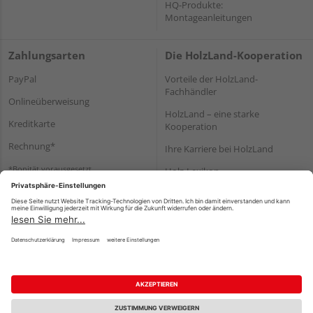
HQ-Produkte:
Montageanleitungen
Zahlungsarten
Die HolzLand-Kooperation
PayPal
Vorteile der HolzLand-
Fachhändler
Onlineüberweisung
HolzLand – eine starke
Kreditkarte
Kooperation
Rechnung*
Ihre Karriere bei HolzLand
*Bonität vorausgesetzt
Holz-Lexikon
Bauanleitungen
HolzLand Mitglieder-Bereich
Impressum
Datenschutz
Nutzungsbedingungen
Barrierefreiheitserklärung
Vertrag widerrufen