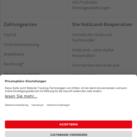
HQ-Produkte:
Montageanleitungen
Zahlungsarten
Die HolzLand-Kooperation
PayPal
Vorteile der HolzLand-
Fachhändler
Onlineüberweisung
HolzLand – eine starke
Kreditkarte
Kooperation
Rechnung*
Ihre Karriere bei HolzLand
*Bonität vorausgesetzt
Holz-Lexikon
Bauanleitungen
HolzLand Mitglieder-Bereich
Impressum
Datenschutz
Nutzungsbedingungen
Barrierefreiheitserklärung
Vertrag widerrufen