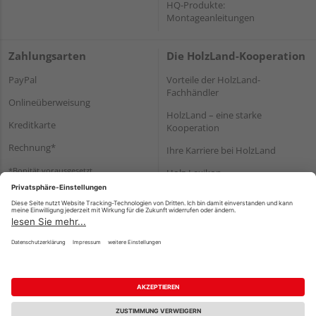
HQ-Produkte:
Montageanleitungen
Zahlungsarten
Die HolzLand-Kooperation
PayPal
Vorteile der HolzLand-
Fachhändler
Onlineüberweisung
HolzLand – eine starke
Kreditkarte
Kooperation
Rechnung*
Ihre Karriere bei HolzLand
*Bonität vorausgesetzt
Holz-Lexikon
Bauanleitungen
HolzLand Mitglieder-Bereich
Impressum
Datenschutz
Nutzungsbedingungen
Barrierefreiheitserklärung
Vertrag widerrufen