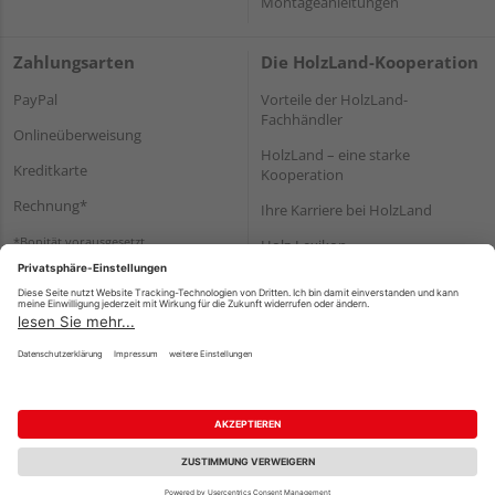
Montageanleitungen
Zahlungsarten
Die HolzLand-Kooperation
PayPal
Vorteile der HolzLand-
Fachhändler
Onlineüberweisung
HolzLand – eine starke
Kreditkarte
Kooperation
Rechnung*
Ihre Karriere bei HolzLand
*Bonität vorausgesetzt
Holz-Lexikon
Bauanleitungen
HolzLand Mitglieder-Bereich
Impressum
Datenschutz
Nutzungsbedingungen
Barrierefreiheitserklärung
Vertrag widerrufen
©
HolzLand GmbH