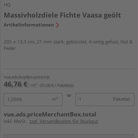
HQ
Massivholzdiele Fichte Vaasa geölt
Artikelinformationen
205 x 13,3 cm, 21 mm stark, gebürstet, 4-seitig gefast, Nut &
Feder
vue.ads.buyBox.price.rrp
46,76 €
/ m²
(51,00 € / Paket(e))
m²
Paket(e)
vue.ads.priceMerchantBox.total
inkl. MwSt.
zzgl. Versandkosten für Stückgut