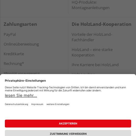
HQ-Produkte:
Montageanleitungen
Zahlungsarten
Die HolzLand-Kooperation
PayPal
Vorteile der HolzLand-
Fachhändler
Onlineüberweisung
HolzLand – eine starke
Kreditkarte
Kooperation
Rechnung*
Ihre Karriere bei HolzLand
*Bonität vorausgesetzt
Holz-Lexikon
Bauanleitungen
HolzLand Mitglieder-Bereich
Impressum
Datenschutz
Nutzungsbedingungen
Barrierefreiheitserklärung
Vertrag widerrufen