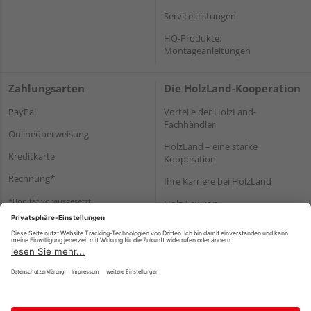
Serviceleistungen
HQ-Produkte:
Montageanleitungen
Zahlungsarten
Die HolzLand-Kooperation
PayPal
Vorteile der HolzLand-
Fachhändler
Onlineüberweisung
HolzLand – eine starke
Kreditkarte
Kooperation
Rechnung*
Ihre Karriere bei HolzLand
*Bonität vorausgesetzt
Holz-Lexikon
Bauanleitungen
HolzLand Mitglieder-Bereich
Impressum
Datenschutz
Nutzungsbedingungen