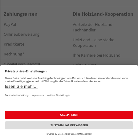
Zahlungsarten
Die HolzLand-Kooperation
PayPal
Vorteile der HolzLand-
Fachhändler
Onlineüberweisung
HolzLand – eine starke
Kreditkarte
Kooperation
Rechnung*
Ihre Karriere bei HolzLand
*Bonität vorausgesetzt
Holz-Lexikon
Bauanleitungen
HolzLand Mitglieder-Bereich
Impressum
Datenschutz
Nutzungsbedingungen
Barrierefreiheitserklärung
Vertrag widerrufen
©
HolzLand GmbH