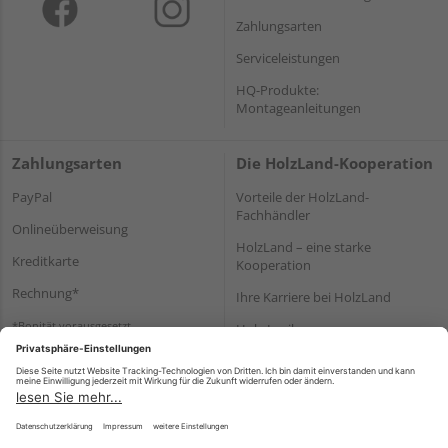
Zahlungsarten
Serviceleistungen
HQ-Produkte:
Montageanleitungen
Zahlungsarten
Die HolzLand-Kooperation
PayPal
Vorteile der HolzLand-
Fachhändler
Onlineüberweisung
HolzLand – eine starke
Kreditkarte
Kooperation
Rechnung*
Ihre Karriere bei HolzLand
*Bonität vorausgesetzt
Holz-Lexikon
Bauanleitungen
HolzLand Mitglieder-Bereich