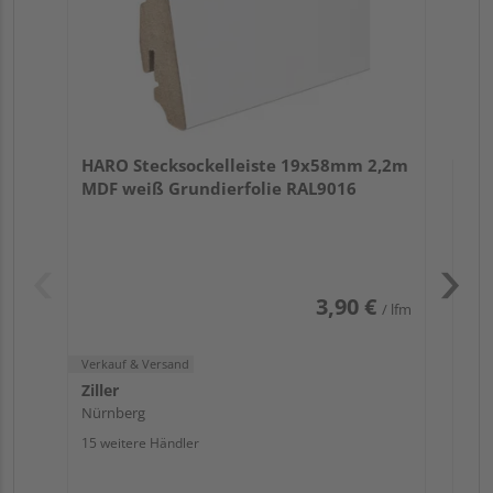
Verk
Zill
HARO Stecksockelleiste 19x58mm 2,2m
Nür
MDF weiß Grundierfolie RAL9016
13 w
3,90 €
/ lfm
Verkauf & Versand
Ziller
Nürnberg
15 weitere Händler