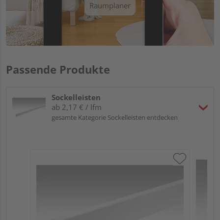
Raumplaner
Passende Produkte
Sockelleisten
ab 2,17 € / lfm
gesamte Kategorie Sockelleisten entdecken
ME
Fu
32