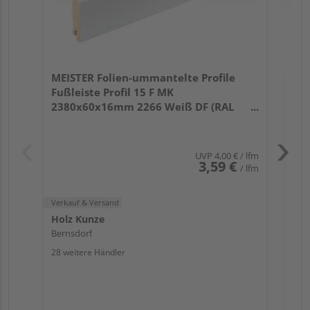
Verk
Hol
MEISTER Folien-ummantelte Profile
Ber
Fußleiste Profil 15 F MK
25 w
2380x60x16mm 2266 Weiß DF (RAL
9016)
UVP
4,00 €
/ lfm
3,59 €
/ lfm
Verkauf & Versand
Holz Kunze
Bernsdorf
28 weitere Händler