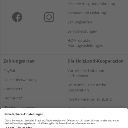
Reservierung und Abholung
Versand und Lieferung
Zahlungsarten
Serviceleistungen
HQ-Produkte:
Montageanleitungen
Zahlungsarten
Die HolzLand-Kooperation
PayPal
Vorteile der HolzLand-
Fachhändler
Onlineüberweisung
HolzLand – eine starke
Kreditkarte
Kooperation
Rechnung*
Ihre Karriere bei HolzLand
*Bonität vorausgesetzt
Holz-Lexikon
Bauanleitungen
HolzLand Mitglieder-Bereich