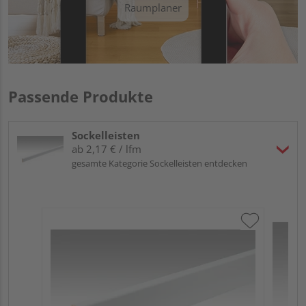
Raumplaner
Passende Produkte
Sockelleisten
ab 2,17 € / lfm
gesamte Kategorie Sockelleisten entdecken
ME
Fu
32