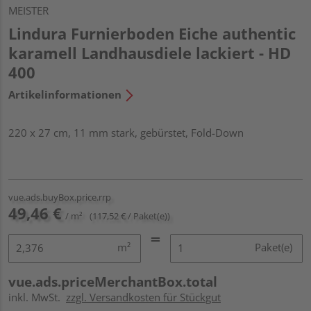
MEISTER
Lindura Furnierboden Eiche authentic
karamell Landhausdiele lackiert - HD
400
Artikelinformationen
220 x 27 cm, 11 mm stark, gebürstet, Fold-Down
vue.ads.buyBox.price.rrp
49,46 €
/ m²
(117,52 € / Paket(e))
m²
Paket(e)
vue.ads.priceMerchantBox.total
inkl. MwSt.
zzgl. Versandkosten für Stückgut