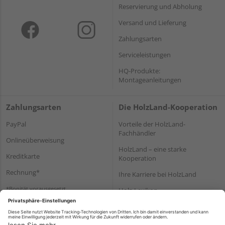
Reservierung und Abholung
Versand und Lieferung
Zahlungsarten
Serviceleistungen
HQ-Produkte:
Montageanleitungen
Zahlungsarten
Die HolzLand-Kooperation
PayPal
Vorteile der HolzLand-
Fachhändler
Onlineüberweisung
HolzLand – eine starke
Kreditkarte
Kooperation
Rechnung*
Ihre Karriere bei HolzLand
*Bonität vorausgesetzt
Holz-Lexikon
Bauanleitungen
HolzLand Mitglieder-Bereich