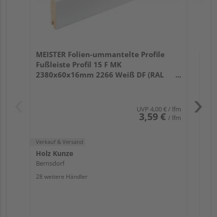
Verk
Hol
MEISTER Folien-ummantelte Profile
Ber
Fußleiste Profil 15 F MK
25 w
2380x60x16mm 2266 Weiß DF (RAL
9016)
UVP
4,00 €
/ lfm
3,59 €
/ lfm
Verkauf & Versand
Holz Kunze
Bernsdorf
28 weitere Händler