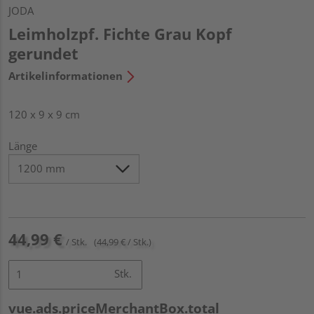
JODA
Leimholzpf. Fichte Grau Kopf
gerundet
Artikelinformationen
120 x 9 x 9 cm
Länge
44,99 €
/ Stk.
(44,99 € / Stk.)
Stk.
vue.ads.priceMerchantBox.total