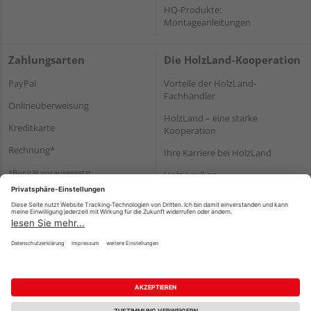
HQ-Produkte:
Montageanleitungen
Zahlungsarten
Die HolzLand-Kooperation
PayPal
Vorteile der HolzLand-
Fachhändler
Onlineüberweisung
HolzLand – eine starke
Kreditkarte
Kooperation
Rechnung*
Ihre Karriere bei HolzLand
*Bonität vorausgesetzt
Holz-Lexikon
Bauanleitungen
HolzLand Mitglieder-Bereich
Impressum
Datenschutz
Nutzungsbedingungen
Barrierefreiheitserklärung
Vertrag widerrufen