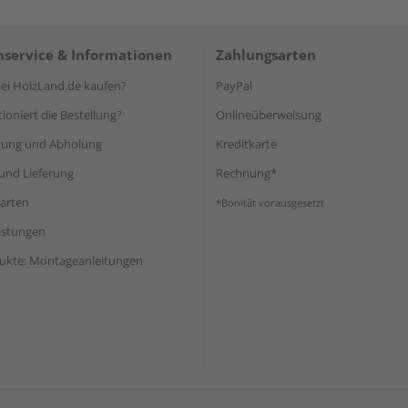
service & Informationen
Zahlungsarten
i HolzLand.de kaufen?
PayPal
ioniert die Bestellung?
Onlineüberweisung
rung und Abholung
Kreditkarte
und Lieferung
Rechnung*
arten
*Bonität vorausgesetzt
eistungen
ukte: Montageanleitungen