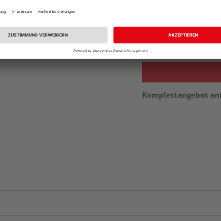
Beim Händler 
Auf Vorbestellun
vue.ads.priceMerch
Komplettangebot an