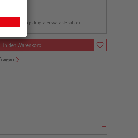
abholen
g:
antBox.option.pickup.laterAvailable.subtext
In den Warenkorb
fragen