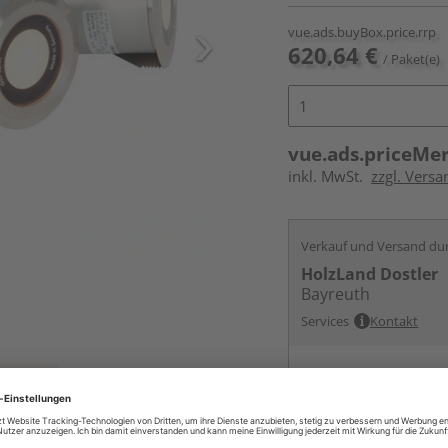
vue.ads.buyBox.price.rrp
620,64 €
/ Paket(e)
vue.ads.priceMe
inkl. MwSt.
zzgl. Versa
Verkauf und Versand du
HolzLand Dostler
Bayreuth
Services
Kontakt
Online bestell
Auf Vorbestellun
vue.ads.priceMerch