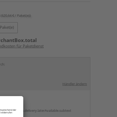
(620,64 € / Paket(e))
Paket(e)
rchantBox.total
ndkosten für Paketdienst
rch:
Händler ändern
en
g:
antBox.option.delivery.laterAvailable.subtext