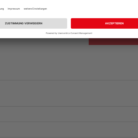
Beim Händler 
Auf Vorbestellun
vue.ads.priceMerch