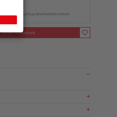
abholen
g:
antBox.option.pickup.laterAvailable.subtext
In den Warenkorb