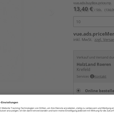
vue.ads.buyBox.price.rrp
13,40 €
/ Stk.
(134,0
vue.ads.priceMe
inkl. MwSt.
zzgl. Versa
Verkauf und Versand du
HolzLand Roeren
Krefeld
Services
Kontakt
Online bestell
Auf Vorbestellun
vue.ads.priceMerch