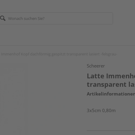
 Immenhof Kopf dachförmig gespitzt transparent lasiert -felsgrau-
Scheerer
Latte Immenho
transparent las
Artikelinformatione
3x5cm 0,80m