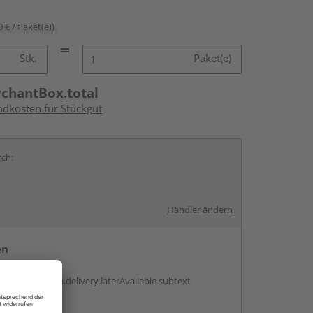
0 € / Paket(e))
Stk.
Paket(e)
rchantBox.total
ndkosten für Stückgut
rch:
Händler ändern
en
g:
antBox.option.delivery.laterAvailable.subtext