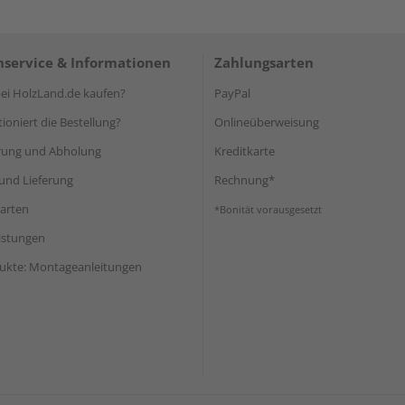
service & Informationen
Zahlungsarten
i HolzLand.de kaufen?
PayPal
ioniert die Bestellung?
Onlineüberweisung
rung und Abholung
Kreditkarte
und Lieferung
Rechnung*
arten
*Bonität vorausgesetzt
eistungen
ukte: Montageanleitungen