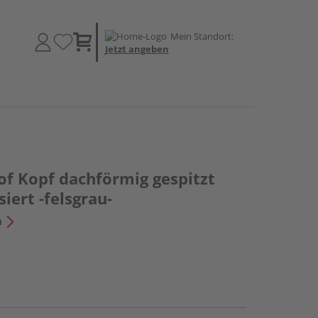
Mein Standort:
Jetzt angeben
f Kopf dachförmig gespitzt
iert -felsgrau-
n