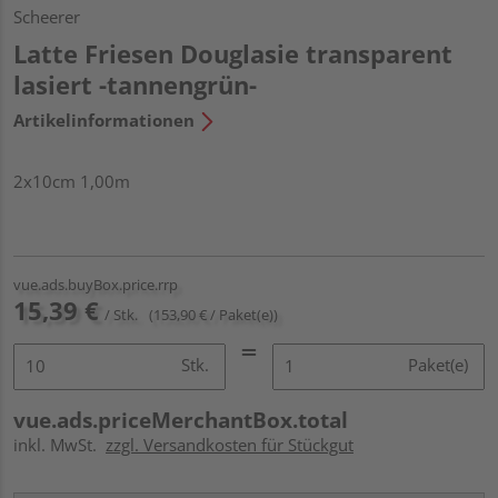
Scheerer
Latte Friesen Douglasie transparent
lasiert -tannengrün-
Artikelinformationen
2x10cm 1,00m
vue.ads.buyBox.price.rrp
15,39 €
/ Stk.
(153,90 € / Paket(e))
Stk.
Paket(e)
vue.ads.priceMerchantBox.total
inkl. MwSt.
zzgl. Versandkosten für Stückgut