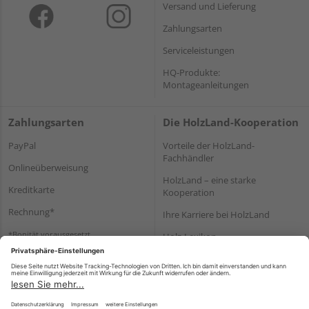
Versand und Lieferung
Zahlungsarten
Serviceleistungen
HQ-Produkte:
Montageanleitungen
Zahlungsarten
Die HolzLand-Kooperation
PayPal
Vorteile der HolzLand-
Fachhändler
Onlineüberweisung
HolzLand – eine starke
Kreditkarte
Kooperation
Rechnung*
Ihre Karriere bei HolzLand
*Bonität vorausgesetzt
Holz-Lexikon
Bauanleitungen
HolzLand Mitglieder-Bereich