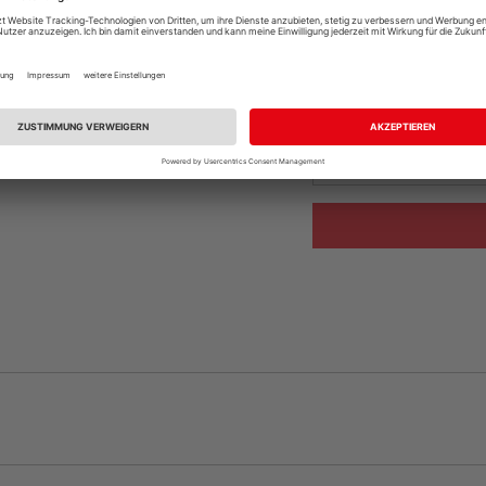
Auf Vorbestellun
vue.ads.priceMerch
Beim Händler 
Auf Vorbestellun
vue.ads.priceMerch