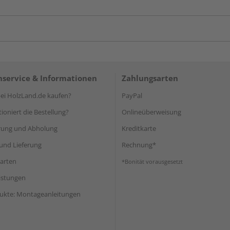
service & Informationen
Zahlungsarten
i HolzLand.de kaufen?
PayPal
ioniert die Bestellung?
Onlineüberweisung
rung und Abholung
Kreditkarte
und Lieferung
Rechnung*
arten
*Bonität vorausgesetzt
eistungen
ukte: Montageanleitungen