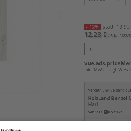
statt
13,90
- 12%
12,23 €
/ Stk.
(122,3
vue.ads.priceMe
inkl. MwSt.
zzgl. Versa
Verkauf und Versand du
HolzLand Bunzel 
Marl
Services
Kontakt
Online bestell