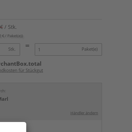
 €
/ Stk.
2 € / Paket(e))
Stk.
Paket(e)
rchantBox.total
ndkosten für Stückgut
rch:
Marl
Händler ändern
en