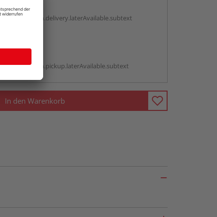
g:
antBox.option.delivery.laterAvailable.subtext
abholen
g:
antBox.option.pickup.laterAvailable.subtext
In den Warenkorb