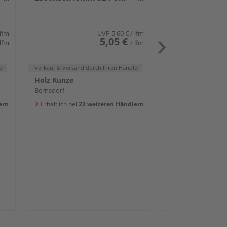
weiß glänzend DF
Bernsdorf
Erhältlich bei
20 w
 lfm
UVP
5,60 €
/ lfm
5,05 €
 lfm
/ lfm
er
Verkauf & Versand
durch Ihren Händler
Holz Kunze
Bernsdorf
Passendes Zube
ern
Erhältlich bei
22 weiteren Händlern
Sockelleis