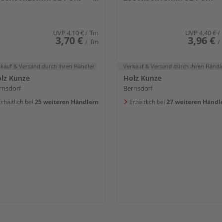
iß glänzend DF
weiß glänzend DF
UVP
4,10 €
/ lfm
UVP
4,40 €
/
3,70 €
3,96 €
/ lfm
/
rkauf & Versand
durch Ihren Händler
Verkauf & Versand
durch Ihren Händl
lz Kunze
Holz Kunze
rnsdorf
Bernsdorf
rhältlich bei
25 weiteren Händlern
Erhältlich bei
27 weiteren Händl