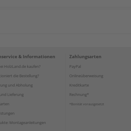
service & Informationen
Zahlungsarten
i HolzLand.de kaufen?
PayPal
ioniert die Bestellung?
Onlineüberweisung
rung und Abholung
Kreditkarte
und Lieferung
Rechnung*
arten
*Bonität vorausgesetzt
eistungen
ukte: Montageanleitungen