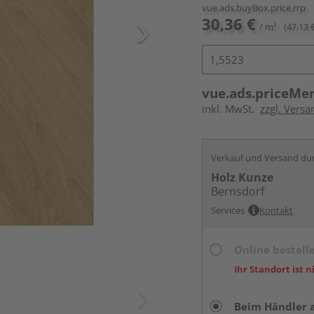
vue.ads.buyBox.price.rrp
30,36 €
/ m²
(47,13 
vue.ads.priceMe
inkl. MwSt.
zzgl. Versa
Verkauf und Versand du
Holz Kunze
Bernsdorf
Services
Kontakt
Online bestell
Ihr Standort ist n
Beim Händler 