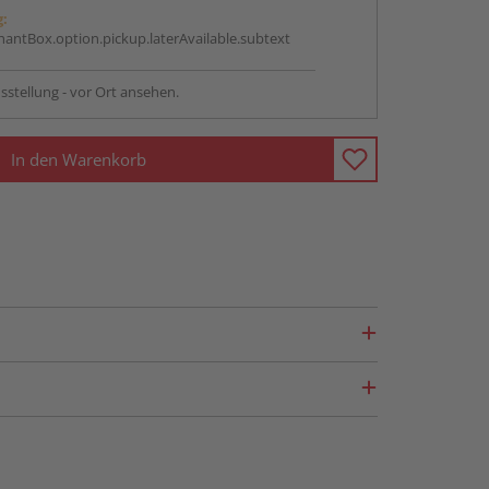
g:
antBox.option.pickup.laterAvailable.subtext
sstellung - vor Ort ansehen.
In den Warenkorb