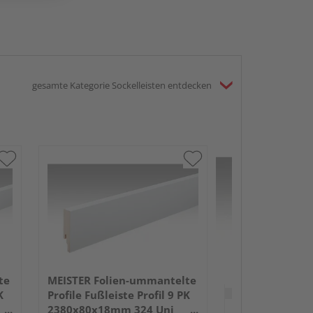
gesamte Kategorie Sockelleisten entdecken
MEISTER Folie
Profile Fußleist
2380x50x18mm
Anthrazit DF
te
MEISTER Folien-ummantelte
Verkauf & Versand
du
K
Profile Fußleiste Profil 9 PK
2380x80x18mm 324 Uni
Holz Kunze