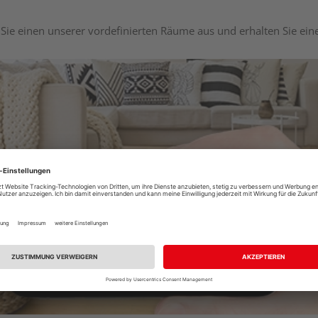
Sie einen unserer vordefinierten Räume aus und erhalten Sie ei
Raumplaner