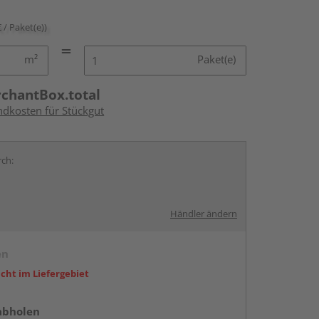
€ / Paket(e))
m²
Paket(e)
rchantBox.total
ndkosten für Stückgut
rch:
Händler ändern
en
icht im Liefergebiet
abholen