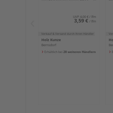
Weiß DF (RAL 9016)
we
UVP
4,00 €
/ lfm
3,59 €
/ lfm
Verkauf & Versand
durch Ihren Händler
Ve
Holz Kunze
Ho
Bernsdorf
Be
Erhältlich bei
28 weiteren Händlern
E