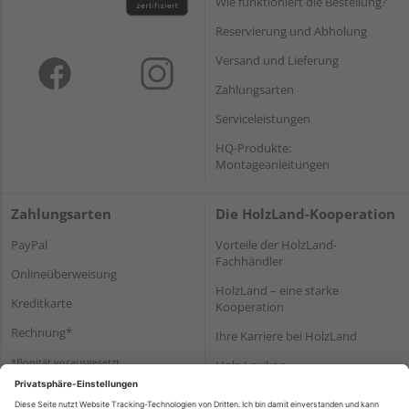
Wie funktioniert die Bestellung?
Reservierung und Abholung
Versand und Lieferung
Zahlungsarten
Serviceleistungen
HQ-Produkte:
Montageanleitungen
Zahlungsarten
Die HolzLand-Kooperation
PayPal
Vorteile der HolzLand-
Fachhändler
Onlineüberweisung
HolzLand – eine starke
Kreditkarte
Kooperation
Rechnung*
Ihre Karriere bei HolzLand
*Bonität vorausgesetzt
Holz-Lexikon
Bauanleitungen