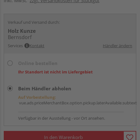
inkl. MwSt.
zzgl. Versandkosten für Stückgut
Verkauf und Versand durch:
Holz Kunze
Bernsdorf
Services
Kontakt
Händler ändern
Online bestellen
Ihr Standort ist nicht im Liefergebiet
Beim Händler abholen
Auf Vorbestellung:
vue.ads.priceMerchantBox.option.pickup.laterAvailable.subtext
Verfügbar in der Ausstellung - vor Ort ansehen.
In den Warenkorb