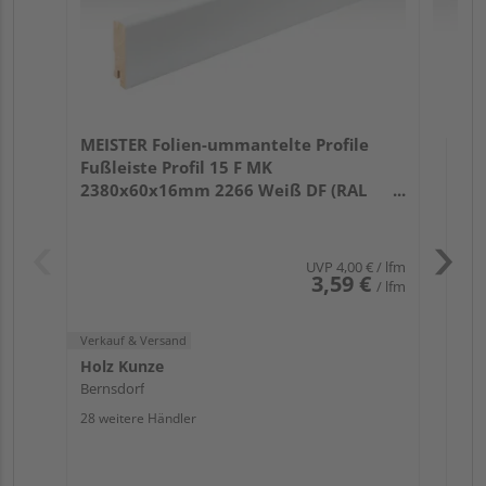
Verk
Hol
MEISTER Folien-ummantelte Profile
Ber
Fußleiste Profil 15 F MK
25 w
2380x60x16mm 2266 Weiß DF (RAL
9016)
UVP
4,00 €
/ lfm
3,59 €
/ lfm
Verkauf & Versand
Holz Kunze
Bernsdorf
28 weitere Händler