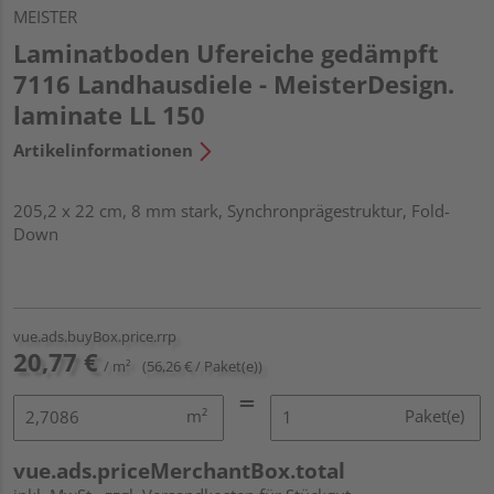
MEISTER
Laminatboden Ufereiche gedämpft
7116 Landhausdiele - MeisterDesign.
laminate LL 150
Artikelinformationen
205,2 x 22 cm, 8 mm stark, Synchronprägestruktur, Fold-
Down
vue.ads.buyBox.price.rrp
20,77 €
/ m²
(56,26 € / Paket(e))
m²
Paket(e)
vue.ads.priceMerchantBox.total