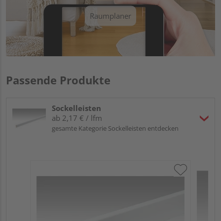
Raumplaner
Passende Produkte
Sockelleisten
ab 2,17 € / lfm
gesamte Kategorie Sockelleisten entdecken
ME
Fu
32