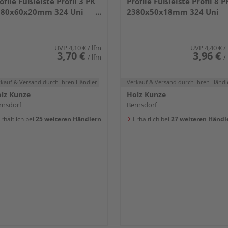
ofile Fußleiste Profil 3 PK
Profile Fußleiste Profil 8 P
380x60x20mm 324 Uni
2380x50x18mm 324 Uni
iß glänzend DF
weiß glänzend DF
UVP
4,10 €
/ lfm
UVP
4,40 €
/
3,70 €
3,96 €
/ lfm
/
rkauf & Versand
durch Ihren Händler
Verkauf & Versand
durch Ihren Händl
lz Kunze
Holz Kunze
rnsdorf
Bernsdorf
rhältlich bei
25 weiteren Händlern
Erhältlich bei
27 weiteren Händl