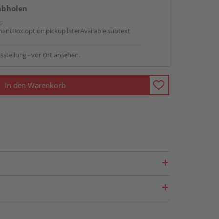
abholen
g:
antBox.option.pickup.laterAvailable.subtext
sstellung - vor Ort ansehen.
In den Warenkorb