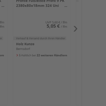
K
Profile Fußleiste Profil 9 PK
2380x80x18mm 324 Uni
Holz Kunze
weiß glänzend DF
Bernsdorf
Erhältlich bei
20 w
 lfm
UVP
5,60 €
/ lfm
5,05 €
 lfm
/ lfm
er
Verkauf & Versand
durch Ihren Händler
Holz Kunze
Bernsdorf
Passendes Zube
ern
Erhältlich bei
22 weiteren Händlern
Sockelleis