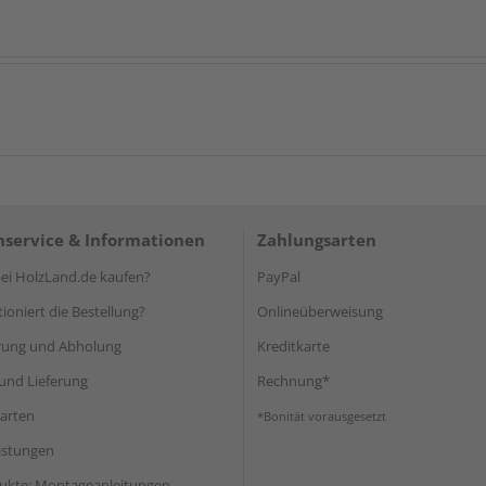
service & Informationen
Zahlungsarten
i HolzLand.de kaufen?
PayPal
ioniert die Bestellung?
Onlineüberweisung
rung und Abholung
Kreditkarte
und Lieferung
Rechnung*
arten
*Bonität vorausgesetzt
eistungen
ukte: Montageanleitungen