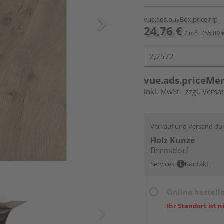
vue.ads.buyBox.price.rrp
24,76 €
/ m²
(55,89 
vue.ads.priceMe
inkl. MwSt.
zzgl. Versa
Verkauf und Versand du
Holz Kunze
Bernsdorf
Services
Kontakt
Online bestell
Ihr Standort ist n