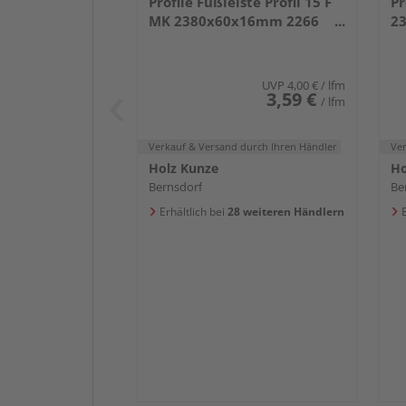
Profile Fußleiste Profil 15 F
Pr
MK 2380x60x16mm 2266
2
Weiß DF (RAL 9016)
we
UVP
4,00 €
/ lfm
3,59 €
/ lfm
Verkauf & Versand
durch Ihren Händler
Ve
Holz Kunze
Ho
Bernsdorf
Be
Erhältlich bei
28 weiteren Händlern
E