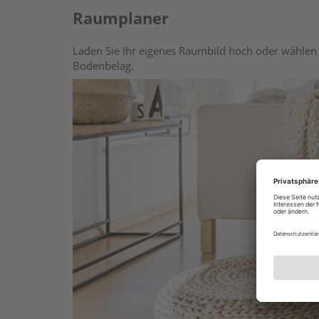
Raumplaner
Laden Sie Ihr eigenes Raumbild hoch oder wählen 
Bodenbelag.