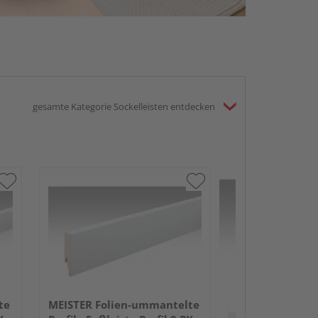
gesamte Kategorie Sockelleisten entdecken
MEISTER Folie
Profile Fußleist
2380x50x18mm
Anthrazit DF
te
MEISTER Folien-ummantelte
Verkauf & Versand
du