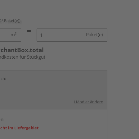
€ / Paket(e))
m²
Paket(e)
rchantBox.total
ndkosten für Stückgut
rch:
Händler ändern
en
icht im Liefergebiet