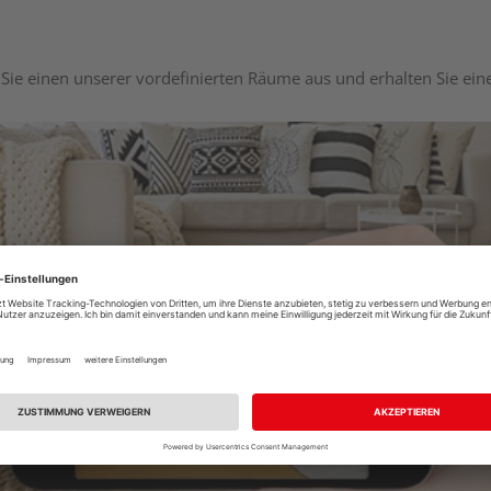
Sie einen unserer vordefinierten Räume aus und erhalten Sie ei
Raumplaner