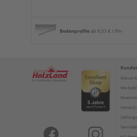
Bodenprofile
ab 9,53 € / lfm
Kunden
Warum be
Wie funkt
Reservie
Versand 
Zahlungs
Servicel
HQ-Prod