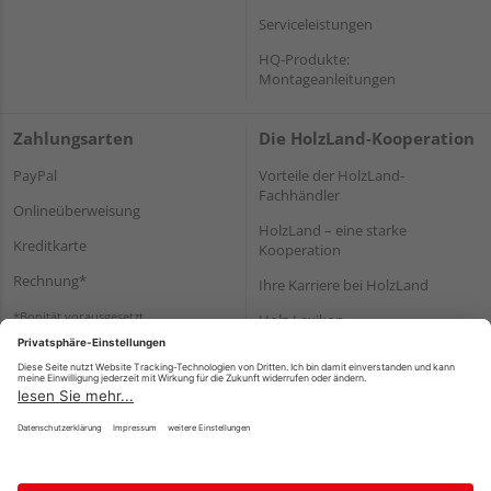
Serviceleistungen
HQ-Produkte:
Montageanleitungen
Zahlungsarten
Die HolzLand-Kooperation
PayPal
Vorteile der HolzLand-
Fachhändler
Onlineüberweisung
HolzLand – eine starke
Kreditkarte
Kooperation
Rechnung*
Ihre Karriere bei HolzLand
*Bonität vorausgesetzt
Holz-Lexikon
Bauanleitungen
HolzLand Mitglieder-Bereich
Impressum
Datenschutz
Nutzungsbedingungen