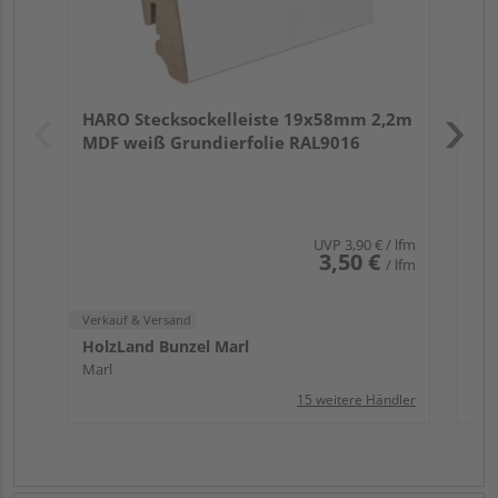
Verk
Hol
HARO Stecksockelleiste 19x58mm 2,2m
Mar
MDF weiß Grundierfolie RAL9016
UVP
3,90 €
/ lfm
3,50 €
/ lfm
Verkauf & Versand
HolzLand Bunzel Marl
Marl
15 weitere Händler