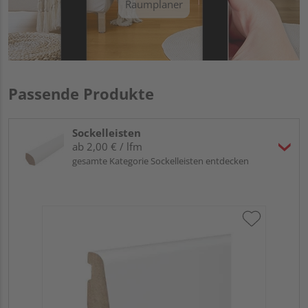
Raumplaner
Passende Produkte
Sockelleisten
ab 2,00 € / lfm
gesamte Kategorie Sockelleisten entdecken
HA
PS