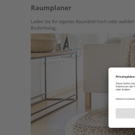
Raumplaner
Laden Sie Ihr eigenes Raumbild hoch oder wählen 
Bodenbelag.