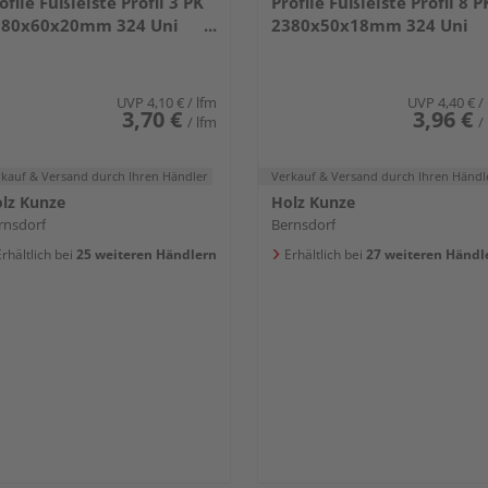
ofile Fußleiste Profil 3 PK
Profile Fußleiste Profil 8 P
380x60x20mm 324 Uni
2380x50x18mm 324 Uni
iß glänzend DF
weiß glänzend DF
UVP
4,10 €
/ lfm
UVP
4,40 €
/
3,70 €
3,96 €
/ lfm
/
rkauf & Versand
durch Ihren Händler
Verkauf & Versand
durch Ihren Händl
lz Kunze
Holz Kunze
rnsdorf
Bernsdorf
rhältlich bei
25 weiteren Händlern
Erhältlich bei
27 weiteren Händl