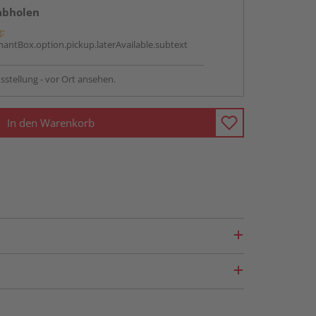
abholen
g:
antBox.option.pickup.laterAvailable.subtext
sstellung - vor Ort ansehen.
In den Warenkorb