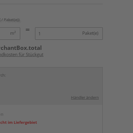
€ / Paket(e))
m²
Paket(e)
rchantBox.total
ndkosten für Stückgut
rch:
Händler ändern
en
icht im Liefergebiet