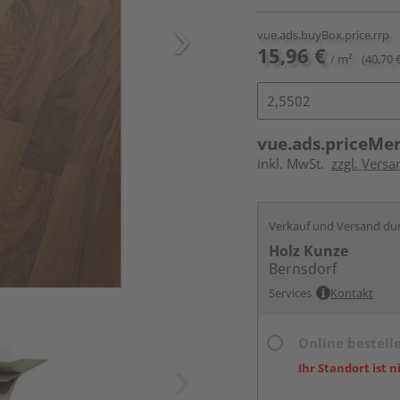
vue.ads.buyBox.price.rrp
15,96 €
/ m²
(40,70 
vue.ads.priceMe
inkl. MwSt.
zzgl. Versa
Verkauf und Versand du
Holz Kunze
Bernsdorf
Services
Kontakt
Online bestell
Ihr Standort ist n