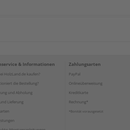
service & Informationen
Zahlungsarten
i HolzLand.de kaufen?
PayPal
ioniert die Bestellung?
Onlineüberweisung
rung und Abholung
Kreditkarte
und Lieferung
Rechnung*
arten
*Bonität vorausgesetzt
eistungen
ukte: Montageanleitungen