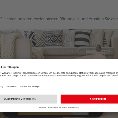
Sie einen unserer vordefinierten Räume aus und erhalten Sie ei
Raumplaner