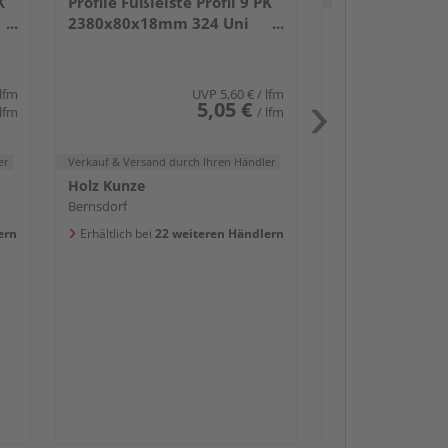
K
Profile Fußleiste Profil 9 PK
2380x80x18mm 324 Uni
Holz Kunze
weiß glänzend DF
Bernsdorf
Erhältlich bei
20 w
 lfm
UVP
5,60 €
/ lfm
5,05 €
 lfm
/ lfm
er
Verkauf & Versand
durch Ihren Händler
Holz Kunze
Bernsdorf
Passendes Zube
ern
Erhältlich bei
22 weiteren Händlern
Sockelleis