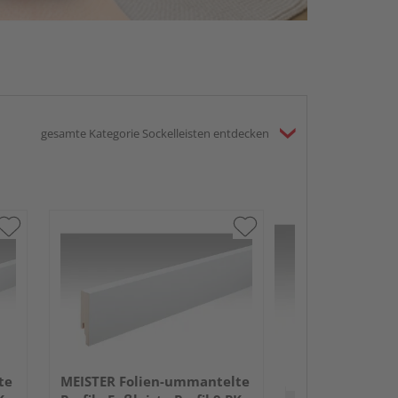
gesamte Kategorie Sockelleisten entdecken
MEISTER Folie
Profile Fußleist
2380x50x18mm
Anthrazit DF
te
MEISTER Folien-ummantelte
Verkauf & Versand
du