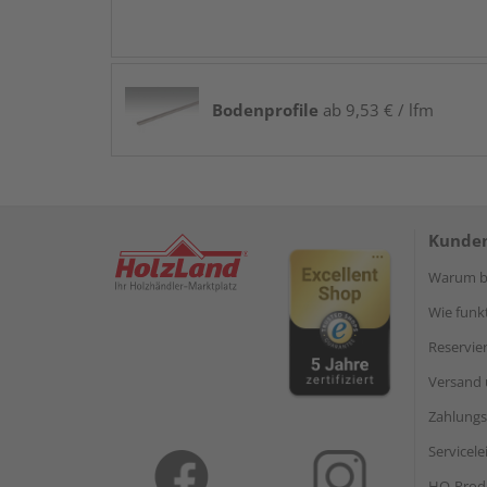
Bodenprofile
ab 9,53 € / lfm
Kunden
Warum be
Wie funkt
Reservie
Versand 
Zahlungs
Servicel
HQ-Prod