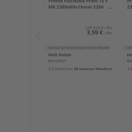
Profile Fußleiste Profil 15 F
Pr
MK 2380x60x16mm 2266
2
Weiß DF (RAL 9016)
we
UVP
4,00 €
/ lfm
3,59 €
/ lfm
Verkauf & Versand
durch Ihren Händler
Ve
Holz Kunze
Ho
Bernsdorf
Be
Erhältlich bei
28 weiteren Händlern
E