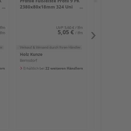
K
Profile Fußleiste Profil 9 PK
2380x80x18mm 324 Uni
Holz Kunze
weiß glänzend DF
Bernsdorf
Erhältlich bei
20 w
 lfm
UVP
5,60 €
/ lfm
5,05 €
 lfm
/ lfm
er
Verkauf & Versand
durch Ihren Händler
Holz Kunze
Bernsdorf
Passendes Zube
ern
Erhältlich bei
22 weiteren Händlern
Sockelleis