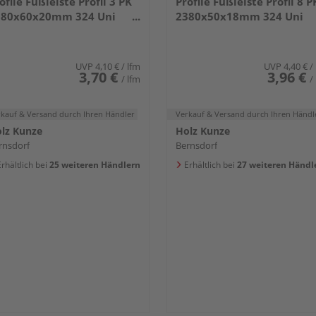
ofile Fußleiste Profil 3 PK
Profile Fußleiste Profil 8 P
380x60x20mm 324 Uni
2380x50x18mm 324 Uni
iß glänzend DF
weiß glänzend DF
UVP
4,10 €
/ lfm
UVP
4,40 €
/
3,70 €
3,96 €
/ lfm
/
rkauf & Versand
durch Ihren Händler
Verkauf & Versand
durch Ihren Händl
lz Kunze
Holz Kunze
rnsdorf
Bernsdorf
rhältlich bei
25 weiteren Händlern
Erhältlich bei
27 weiteren Händl