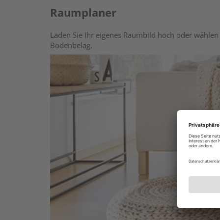
Raumplaner
Laden Sie Ihr eigenes Raumbild hoch oder wählen 
Bodenbelag.