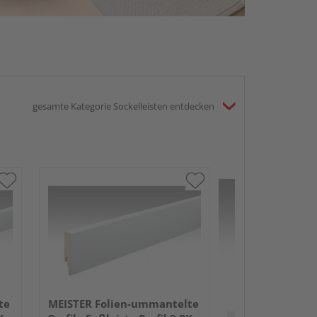
gesamte Kategorie Sockelleisten entdecken
MEISTER Folie
Profile Fußleist
2380x50x18mm
Anthrazit DF
te
MEISTER Folien-ummantelte
Verkauf & Versand
du