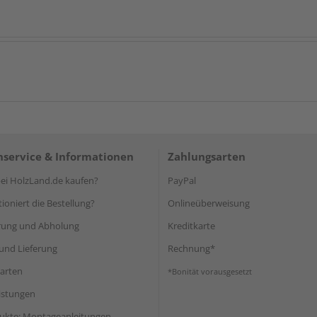
service & Informationen
Zahlungsarten
i HolzLand.de kaufen?
PayPal
ioniert die Bestellung?
Onlineüberweisung
rung und Abholung
Kreditkarte
und Lieferung
Rechnung*
arten
*Bonität vorausgesetzt
eistungen
ukte: Montageanleitungen