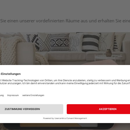
Sie einen unserer vordefinierten Räume aus und erhalten Sie ei
Raumplaner