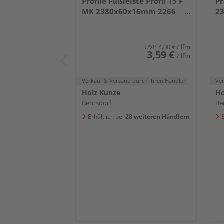
Profile Fußleiste Profil 15 F
Pr
MK 2380x60x16mm 2266
2
Weiß DF (RAL 9016)
we
UVP
4,00 €
/ lfm
3,59 €
/ lfm
Verkauf & Versand
durch Ihren Händler
Ve
Holz Kunze
Ho
Bernsdorf
Be
Erhältlich bei
28 weiteren Händlern
E