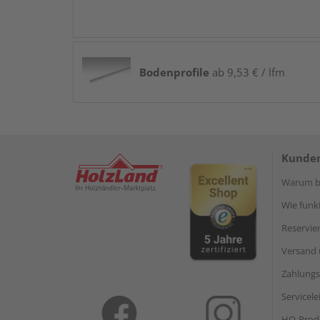
Bodenprofile
ab 9,53 € / lfm
Kunden
Warum be
Wie funkt
Reservie
Versand 
Zahlungs
Servicel
HQ-Prod