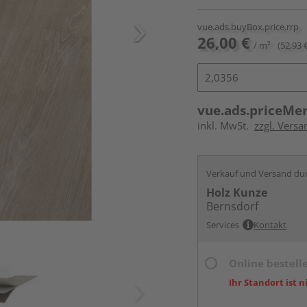
vue.ads.buyBox.price.rrp
26,00 €
/ m²
(52,93 
vue.ads.priceMe
inkl. MwSt.
zzgl. Versa
Verkauf und Versand du
Holz Kunze
Bernsdorf
Services
Kontakt
Online bestell
Ihr Standort ist n