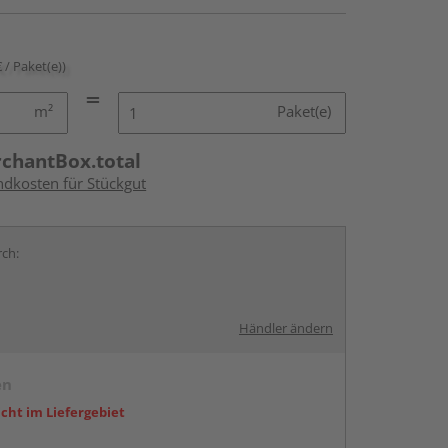
€ / Paket(e))
m²
Paket(e)
rchantBox.total
ndkosten für Stückgut
rch:
Händler ändern
en
icht im Liefergebiet