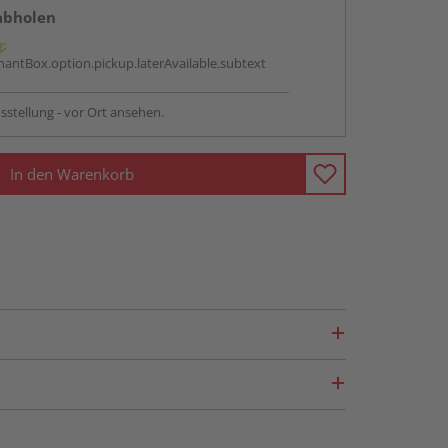
abholen
g:
antBox.option.pickup.laterAvailable.subtext
sstellung - vor Ort ansehen.
In den Warenkorb