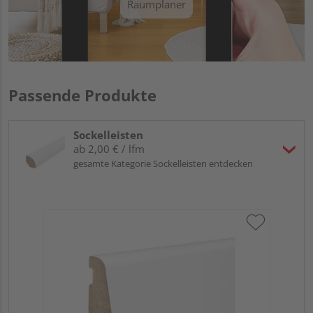
Raumplaner
Passende Produkte
Sockelleisten
ab 2,00 € / lfm
gesamte Kategorie Sockelleisten entdecken
HA
PS