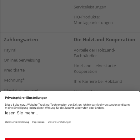
Serviceleistungen
HQ-Produkte:
Montageanleitungen
Zahlungsarten
Die HolzLand-Kooperation
PayPal
Vorteile der HolzLand-
Fachhändler
Onlineüberweisung
HolzLand – eine starke
Kreditkarte
Kooperation
Rechnung*
Ihre Karriere bei HolzLand
*Bonität vorausgesetzt
Holz-Lexikon
Bauanleitungen
HolzLand Mitglieder-Bereich
Impressum
Datenschutz
Nutzungsbedingungen