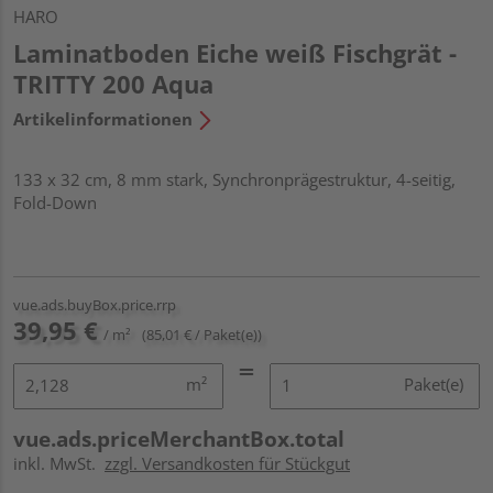
HARO
Laminatboden Eiche weiß Fischgrät -
TRITTY 200 Aqua
Artikelinformationen
133 x 32 cm, 8 mm stark, Synchronprägestruktur, 4-seitig,
Fold-Down
vue.ads.buyBox.price.rrp
39,95 €
/ m²
(85,01 € / Paket(e))
m²
Paket(e)
vue.ads.priceMerchantBox.total
inkl. MwSt.
zzgl. Versandkosten für Stückgut