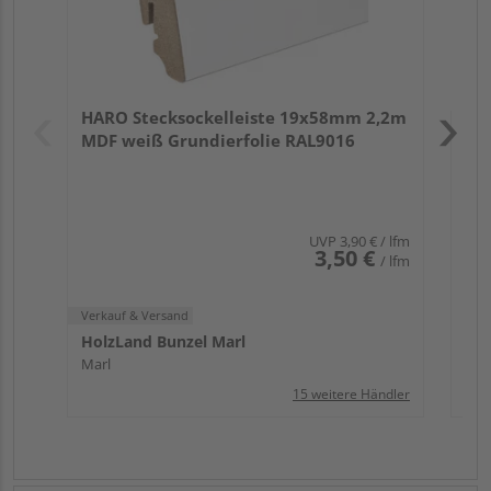
Verk
Hol
HARO Stecksockelleiste 19x58mm 2,2m
Neu
MDF weiß Grundierfolie RAL9016
UVP
3,90 €
/ lfm
3,50 €
/ lfm
Verkauf & Versand
HolzLand Bunzel Marl
Marl
15 weitere Händler