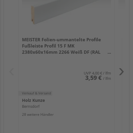
Verk
Hol
MEISTER Folien-ummantelte Profile
Ber
Fußleiste Profil 15 F MK
25 w
2380x60x16mm 2266 Weiß DF (RAL
9016)
UVP
4,00 €
/ lfm
3,59 €
/ lfm
Verkauf & Versand
Holz Kunze
Bernsdorf
28 weitere Händler