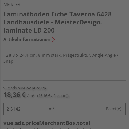
MEISTER
Laminatboden Eiche Taverna 6428
Landhausdiele - MeisterDesign.
laminate LD 200
Artikelinformationen
128,8 x 24,4 cm, 8 mm stark, Prägestruktur, Angle-Angle /
Snap
vue.ads.buyBox.price.rrp
18,36 €
/ m²
(46,16 € / Paket(e))
m²
Paket(e)
vue.ads.priceMerchantBox.total