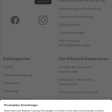
Wie funktioniert die Bestellung?
Reservierung und Abholung
Versand und Lieferung
Zahlungsarten
Serviceleistungen
HQ-Produkte:
Montageanleitungen
Zahlungsarten
Die HolzLand-Kooperation
PayPal
Vorteile der HolzLand-
Fachhändler
Onlineüberweisung
HolzLand – eine starke
Kreditkarte
Kooperation
Rechnung*
Ihre Karriere bei HolzLand
*Bonität vorausgesetzt
Holz-Lexikon
Bauanleitungen