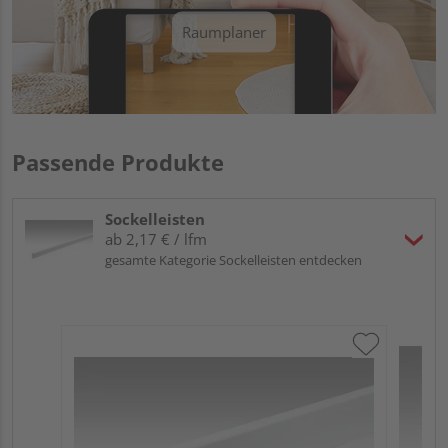
Raumplaner
Passende Produkte
Sockelleisten
ab 2,17 € / lfm
gesamte Kategorie Sockelleisten entdecken
ME
Fu
32