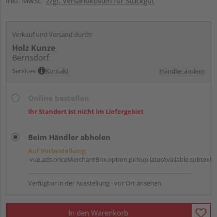
inkl. MwSt.
zzgl. Versandkosten für Stückgut
Verkauf und Versand durch:
Holz Kunze
Bernsdorf
Services
Kontakt
Händler ändern
Online bestellen
Ihr Standort ist nicht im Liefergebiet
Beim Händler abholen
Auf Vorbestellung:
vue.ads.priceMerchantBox.option.pickup.laterAvailable.subtext
Verfügbar in der Ausstellung - vor Ort ansehen.
In den Warenkorb