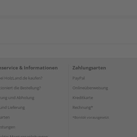
service & Informationen
Zahlungsarten
i HolzLand.de kaufen?
PayPal
ioniert die Bestellung?
Onlineüberweisung
rung und Abholung
Kreditkarte
und Lieferung
Rechnung*
arten
*Bonität vorausgesetzt
eistungen
ukte: Montageanleitungen