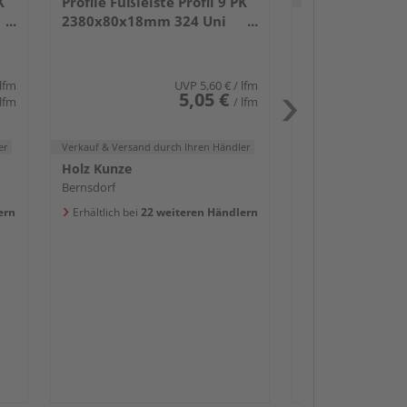
K
Profile Fußleiste Profil 9 PK
2380x80x18mm 324 Uni
Holz Kunze
weiß glänzend DF
Bernsdorf
Erhältlich bei
20 w
 lfm
UVP
5,60 €
/ lfm
5,05 €
 lfm
/ lfm
er
Verkauf & Versand
durch Ihren Händler
Holz Kunze
Bernsdorf
Passendes Zube
ern
Erhältlich bei
22 weiteren Händlern
Sockelleis