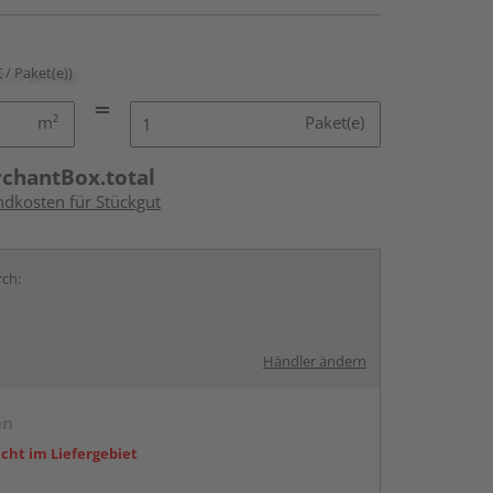
€ / Paket(e))
m²
Paket(e)
rchantBox.total
ndkosten für Stückgut
rch:
Händler ändern
en
icht im Liefergebiet