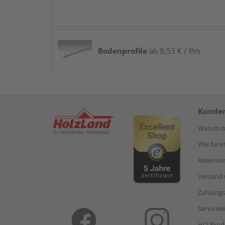
Bodenprofile
ab 9,53 € / lfm
Kunden
Warum be
Wie funkt
Reservie
Versand 
Zahlungs
Servicel
HQ-Prod