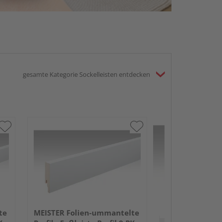
gesamte Kategorie Sockelleisten entdecken
MEISTER Folie
Profile Fußleist
2380x50x18mm
Anthrazit DF
te
MEISTER Folien-ummantelte
Verkauf & Versand
du