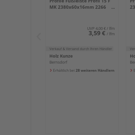
Profile Fußleiste Profil 15 F
Pr
MK 2380x60x16mm 2266
2
Weiß DF (RAL 9016)
we
UVP
4,00 €
/ lfm
3,59 €
/ lfm
Verkauf & Versand
durch Ihren Händler
Ve
Holz Kunze
Ho
Bernsdorf
Be
Erhältlich bei
28 weiteren Händlern
E