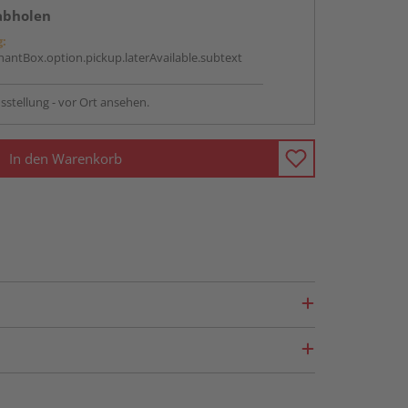
abholen
g:
antBox.option.pickup.laterAvailable.subtext
sstellung - vor Ort ansehen.
In den Warenkorb