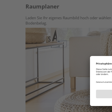
Raumplaner
Laden Sie Ihr eigenes Raumbild hoch oder wählen 
Bodenbelag.