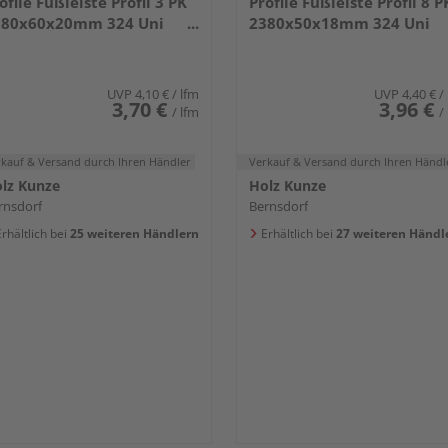
ofile Fußleiste Profil 3 PK
Profile Fußleiste Profil 8 P
380x60x20mm 324 Uni
2380x50x18mm 324 Uni
iß glänzend DF
weiß glänzend DF
UVP
4,10 €
/ lfm
UVP
4,40 €
/
3,70 €
3,96 €
/ lfm
/
rkauf & Versand
durch Ihren Händler
Verkauf & Versand
durch Ihren Händl
lz Kunze
Holz Kunze
rnsdorf
Bernsdorf
rhältlich bei
25 weiteren Händlern
Erhältlich bei
27 weiteren Händl