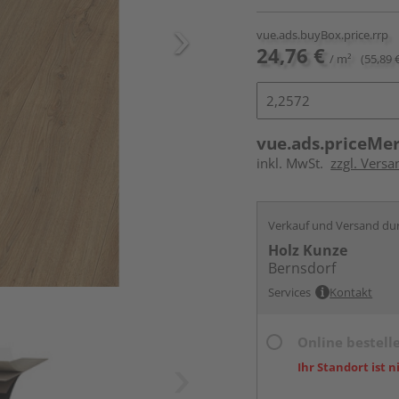
vue.ads.buyBox.price.rrp
24,76 €
/ m²
(55,89 
vue.ads.priceMe
inkl. MwSt.
zzgl. Versa
Verkauf und Versand du
Holz Kunze
Bernsdorf
Services
Kontakt
Online bestell
Ihr Standort ist n