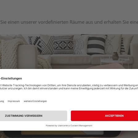
Sie einen unserer vordefinierten Räume aus und erhalten Sie ei
Raumplaner