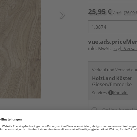
25,95 €
/ m²
(36,00 
vue.ads.priceMe
inkl. MwSt.
zzgl. Versa
Verkauf und Versand du
HolzLand Köster
Giesen/Emmerke
Services
Kontakt
Online bestell
Ihr Standort ist n
Beim Händler 