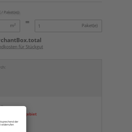
€ / Paket(e))
m²
Paket(e)
rchantBox.total
ndkosten für Stückgut
rch:
en
icht im Liefergebiet
abholen