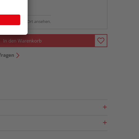
ng möglich
sstellung - vor Ort ansehen.
In den Warenkorb
fragen