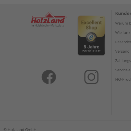
Kunden
Warum be
Wie funkt
Reservie
Versand 
Zahlungs
Servicel
HQ-Prod
©
HolzLand GmbH