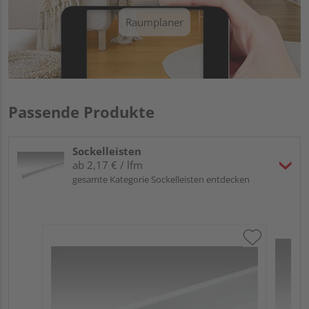
Raumplaner
Passende Produkte
Sockelleisten
ab 2,17 € / lfm
gesamte Kategorie Sockelleisten entdecken
ME
Fu
32