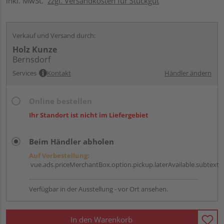
inkl. MwSt.
zzgl. Versandkosten für Stückgut
Verkauf und Versand durch:
Holz Kunze
Bernsdorf
Services
Kontakt
Händler ändern
Online bestellen
Ihr Standort ist nicht im Liefergebiet
Beim Händler abholen
Auf Vorbestellung:
vue.ads.priceMerchantBox.option.pickup.laterAvailable.subtext
Verfügbar in der Ausstellung - vor Ort ansehen.
In den Warenkorb