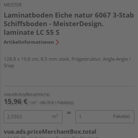
MEISTER
Laminatboden Eiche natur 6067 3-Stab
Schiffsboden - MeisterDesign.
laminate LC 55 S
Artikelinformationen
128,8 x 19,8 cm, 8,5 mm stark, Prägestruktur, Angle-Angle /
Snap
vue.ads.buyBox.price.rrp
15,96 €
/ m²
(40,70 € / Paket(e))
m²
Paket(e)
vue.ads.priceMerchantBox.total