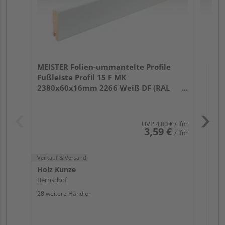
Verk
Hol
MEISTER Folien-ummantelte Profile
Ber
Fußleiste Profil 15 F MK
25 w
2380x60x16mm 2266 Weiß DF (RAL
9016)
UVP
4,00 €
/ lfm
3,59 €
/ lfm
Verkauf & Versand
Holz Kunze
Bernsdorf
28 weitere Händler