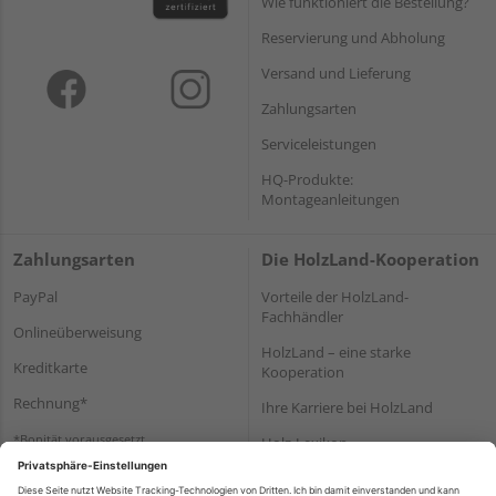
Wie funktioniert die Bestellung?
Reservierung und Abholung
Versand und Lieferung
Zahlungsarten
Serviceleistungen
HQ-Produkte:
Montageanleitungen
Zahlungsarten
Die HolzLand-Kooperation
PayPal
Vorteile der HolzLand-
Fachhändler
Onlineüberweisung
HolzLand – eine starke
Kreditkarte
Kooperation
Rechnung*
Ihre Karriere bei HolzLand
*Bonität vorausgesetzt
Holz-Lexikon
Bauanleitungen