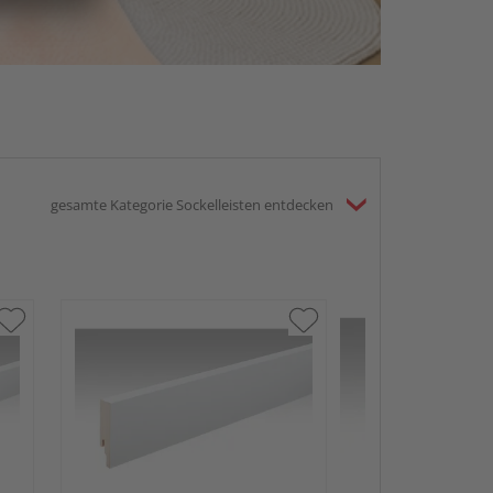
gesamte Kategorie Sockelleisten entdecken
MEISTER Folie
Profile Fußleist
2380x50x18mm
Anthrazit DF