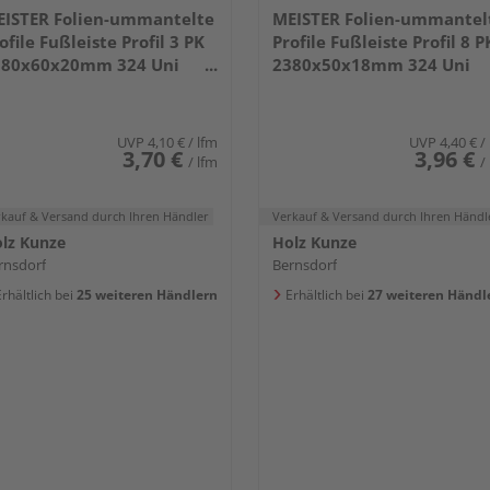
ISTER Folien-ummantelte
MEISTER Folien-ummantel
ofile Fußleiste Profil 3 PK
Profile Fußleiste Profil 8 P
380x60x20mm 324 Uni
2380x50x18mm 324 Uni
iß glänzend DF
weiß glänzend DF
UVP
4,10 €
/ lfm
UVP
4,40 €
/
3,70 €
3,96 €
/ lfm
/
rkauf & Versand
durch Ihren Händler
Verkauf & Versand
durch Ihren Händl
lz Kunze
Holz Kunze
rnsdorf
Bernsdorf
rhältlich bei
25 weiteren Händlern
Erhältlich bei
27 weiteren Händl