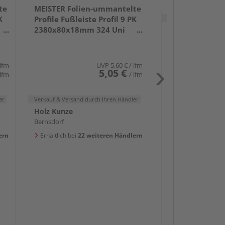
te
MEISTER Folien-ummantelte
Verkauf & Versand
du
K
Profile Fußleiste Profil 9 PK
2380x80x18mm 324 Uni
Holz Kunze
weiß glänzend DF
Bernsdorf
Erhältlich bei
20 w
 lfm
UVP
5,60 €
/ lfm
5,05 €
 lfm
/ lfm
er
Verkauf & Versand
durch Ihren Händler
Holz Kunze
Bernsdorf
Passendes Zube
ern
Erhältlich bei
22 weiteren Händlern
Sockelleis