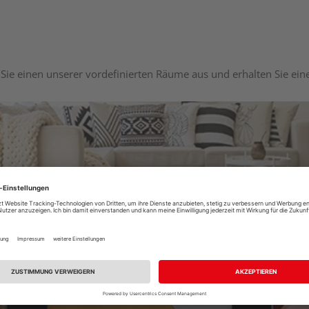
Sie einen unserer vordefinierten Räume aus und erhalten Sie ei
Raumplaner