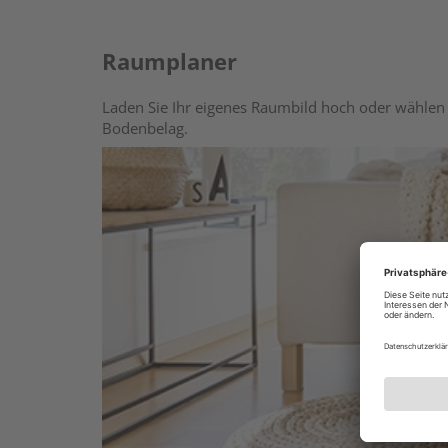
Raumplaner
Laden Sie Ihr eigenes Raumbild hoch oder wählen 
Bodenbelag.