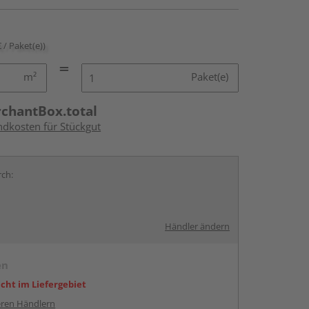
€ / Paket(e))
m²
Paket(e)
rchantBox.total
ndkosten für Stückgut
rch:
Händler ändern
en
icht im Liefergebiet
ren Händlern