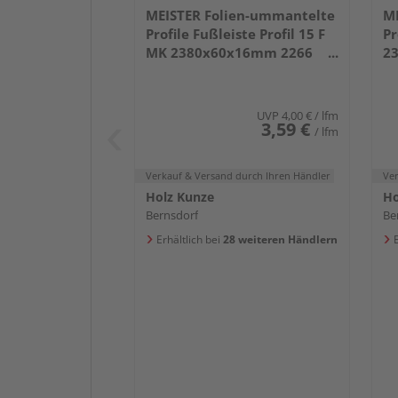
MEISTER Folien-ummantelte
ME
Profile Fußleiste Profil 15 F
Pr
MK 2380x60x16mm 2266
2
Weiß DF (RAL 9016)
we
UVP
4,00 €
/ lfm
3,59 €
/ lfm
Verkauf & Versand
durch Ihren Händler
Ve
Holz Kunze
Ho
Bernsdorf
Be
Erhältlich bei
28 weiteren Händlern
E