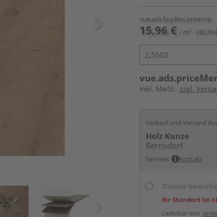
vue.ads.buyBox.price.rrp
15,96 €
/ m²
(40,70 
vue.ads.priceMe
inkl. MwSt.
zzgl. Versa
Verkauf und Versand du
Holz Kunze
Bernsdorf
Services
Kontakt
Online bestell
Ihr Standort ist n
Lieferbar von
ande