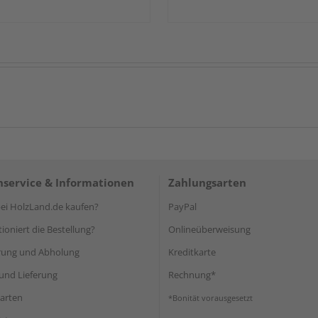
service & Informationen
Zahlungsarten
i HolzLand.de kaufen?
PayPal
ioniert die Bestellung?
Onlineüberweisung
rung und Abholung
Kreditkarte
und Lieferung
Rechnung*
arten
*Bonität vorausgesetzt