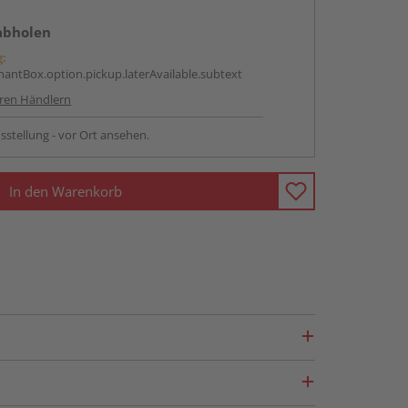
abholen
g:
antBox.option.pickup.laterAvailable.subtext
ren Händlern
sstellung - vor Ort ansehen.
In den Warenkorb