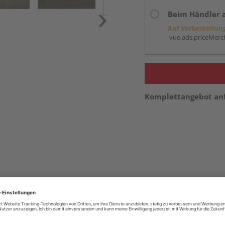
Beim Händler 
Auf Vorbestellun
vue.ads.priceMerch
Komplettangebot an