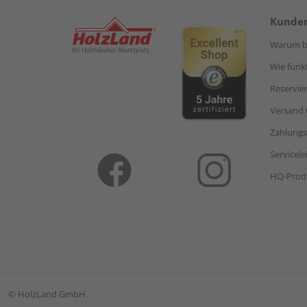
Kunden
Warum be
Wie funkt
Reservie
Versand 
Zahlungs
Servicel
HQ-Prod
©
HolzLand GmbH