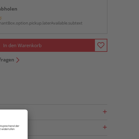
abholen
g:
antBox.option.pickup.laterAvailable.subtext
In den Warenkorb
fragen