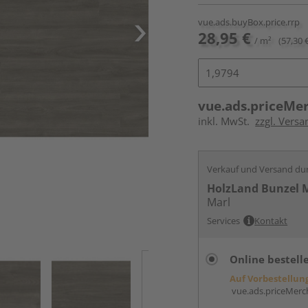
vue.ads.buyBox.price.rrp
28,95 €
/ m²
(57,30 
vue.ads.priceMe
inkl. MwSt.
zzgl. Versa
Verkauf und Versand du
HolzLand Bunzel 
Marl
Services
Kontakt
Online bestell
Auf Vorbestellun
vue.ads.priceMerch