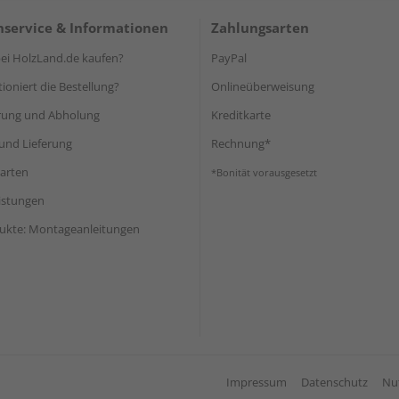
service & Informationen
Zahlungsarten
i HolzLand.de kaufen?
PayPal
ioniert die Bestellung?
Onlineüberweisung
rung und Abholung
Kreditkarte
und Lieferung
Rechnung*
arten
*Bonität vorausgesetzt
eistungen
ukte: Montageanleitungen
Impressum
Datenschutz
Nu