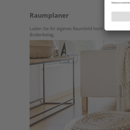
Raumplaner
Laden Sie Ihr eigenes Raumbild hoch oder wählen 
Bodenbelag.