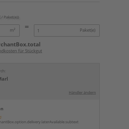
€ / Paket(e))
m²
Paket(e)
rchantBox.total
ndkosten für Stückgut
rch:
Marl
Händler ändern
en
g:
antBox.option.delivery.laterAvailable.subtext