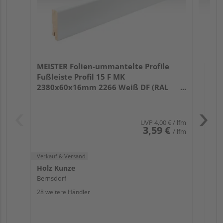
Verk
Hol
MEISTER Folien-ummantelte Profile
Ber
Fußleiste Profil 15 F MK
25 w
2380x60x16mm 2266 Weiß DF (RAL
9016)
UVP
4,00 €
/ lfm
3,59 €
/ lfm
Verkauf & Versand
Holz Kunze
Bernsdorf
28 weitere Händler