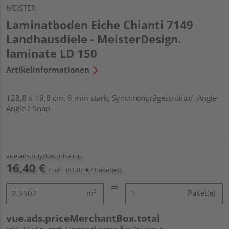
MEISTER
Laminatboden Eiche Chianti 7149
Landhausdiele - MeisterDesign.
laminate LD 150
Artikelinformationen
128,8 x 19,8 cm, 8 mm stark, Synchronprägestruktur, Angle-
Angle / Snap
vue.ads.buyBox.price.rrp
16,40 €
/ m²
(41,82 € / Paket(e))
m²
Paket(e)
vue.ads.priceMerchantBox.total