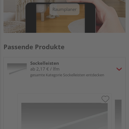
Raumplaner
Passende Produkte
Sockelleisten
ab 2,17 € / lfm
gesamte Kategorie Sockelleisten entdecken
ME
Fu
32