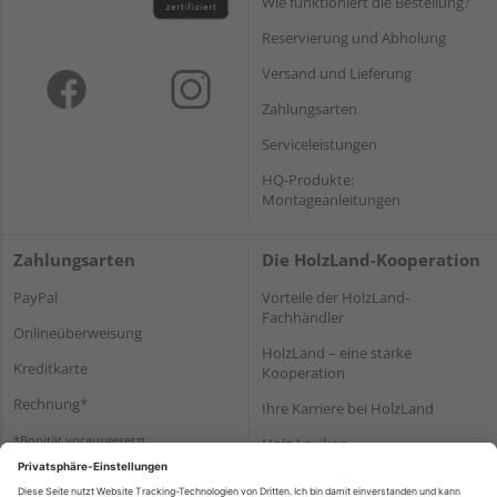
Wie funktioniert die Bestellung?
Reservierung und Abholung
Versand und Lieferung
Zahlungsarten
Serviceleistungen
HQ-Produkte:
Montageanleitungen
Zahlungsarten
Die HolzLand-Kooperation
PayPal
Vorteile der HolzLand-
Fachhändler
Onlineüberweisung
HolzLand – eine starke
Kreditkarte
Kooperation
Rechnung*
Ihre Karriere bei HolzLand
*Bonität vorausgesetzt
Holz-Lexikon
Bauanleitungen