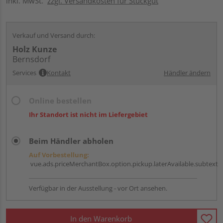
inkl. MwSt.
zzgl. Versandkosten für Stückgut
Verkauf und Versand durch:
Holz Kunze
Bernsdorf
Services
Kontakt
Händler ändern
Online bestellen
Ihr Standort ist nicht im Liefergebiet
Beim Händler abholen
Auf Vorbestellung:
vue.ads.priceMerchantBox.option.pickup.laterAvailable.subtext
Verfügbar in der Ausstellung - vor Ort ansehen.
In den Warenkorb