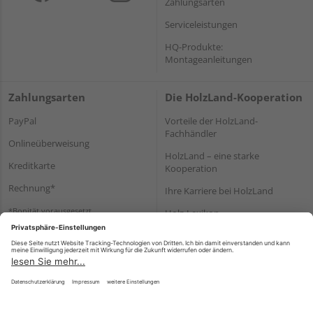
Zahlungsarten
Serviceleistungen
HQ-Produkte:
Montageanleitungen
Zahlungsarten
Die HolzLand-Kooperation
PayPal
Vorteile der HolzLand-
Fachhändler
Onlineüberweisung
HolzLand – eine starke
Kreditkarte
Kooperation
Rechnung*
Ihre Karriere bei HolzLand
*Bonität vorausgesetzt
Holz-Lexikon
Bauanleitungen
HolzLand Mitglieder-Bereich