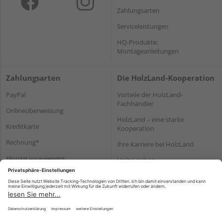
Zahlungsarten
Serviceleistungen
HQ-Produkte:
Montageanleitungen
Zahlungsarten
Die HolzLand-Kooperation
PayPal
Vorteile der HolzLand-
Fachhändler
Onlineüberweisung
HolzLand – eine starke
Kreditkarte
Kooperation
Rechnung*
Ihre Karriere bei HolzLand
*Bonität vorausgesetzt
Holz-Lexikon
Bauanleitungen
HolzLand Mitglieder-Bereich