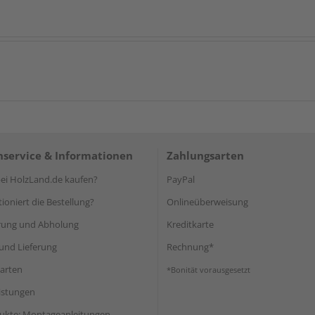
service & Informationen
Zahlungsarten
i HolzLand.de kaufen?
PayPal
ioniert die Bestellung?
Onlineüberweisung
rung und Abholung
Kreditkarte
und Lieferung
Rechnung*
arten
*Bonität vorausgesetzt
eistungen
ukte: Montageanleitungen