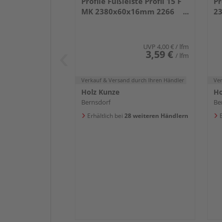
Profile Fußleiste Profil 15 F
Pr
MK 2380x60x16mm 2266
2
Weiß DF (RAL 9016)
we
UVP
4,00 €
/ lfm
3,59 €
/ lfm
Verkauf & Versand
durch Ihren Händler
Ve
Holz Kunze
Ho
Bernsdorf
Be
Erhältlich bei
28 weiteren Händlern
E