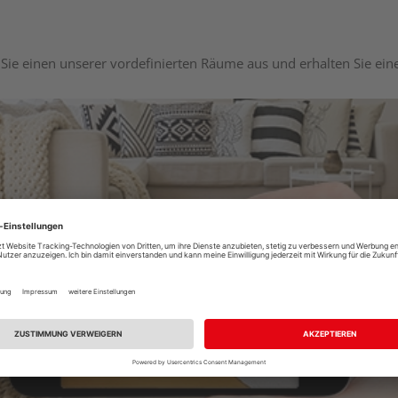
Sie einen unserer vordefinierten Räume aus und erhalten Sie ei
Raumplaner