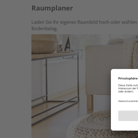
Raumplaner
Laden Sie Ihr eigenes Raumbild hoch oder wählen 
Bodenbelag.