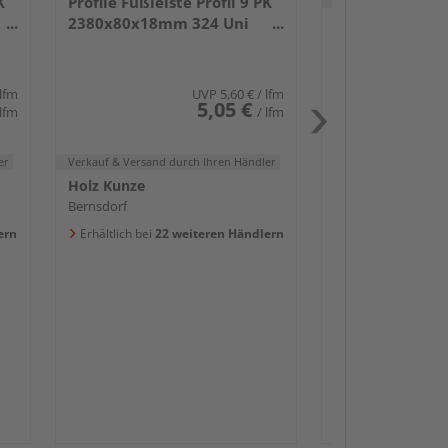
K
Profile Fußleiste Profil 9 PK
2380x80x18mm 324 Uni
Holz Kunze
weiß glänzend DF
Bernsdorf
Erhältlich bei
20 w
 lfm
UVP
5,60 €
/ lfm
5,05 €
 lfm
/ lfm
er
Verkauf & Versand
durch Ihren Händler
Holz Kunze
Bernsdorf
Passendes Zube
ern
Erhältlich bei
22 weiteren Händlern
Sockelleis