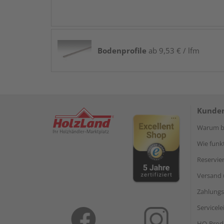
Bodenprofile
ab 9,53 € / lfm
Kunden
Warum be
Wie funkt
Reservie
Versand 
Zahlungs
Servicel
HQ-Prod