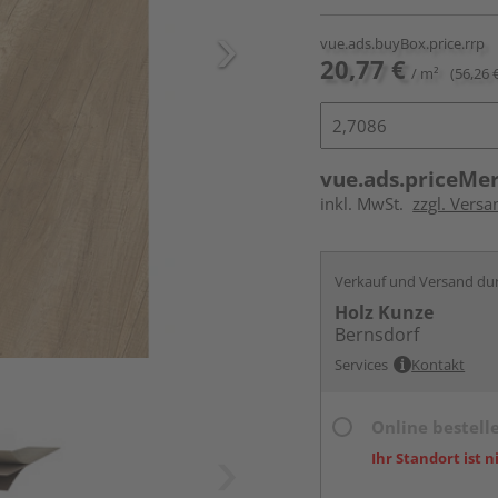
vue.ads.buyBox.price.rrp
20,77 €
/ m²
(56,26 
vue.ads.priceMe
inkl. MwSt.
zzgl. Versa
Verkauf und Versand du
Holz Kunze
Bernsdorf
Services
Kontakt
Online bestell
Ihr Standort ist n