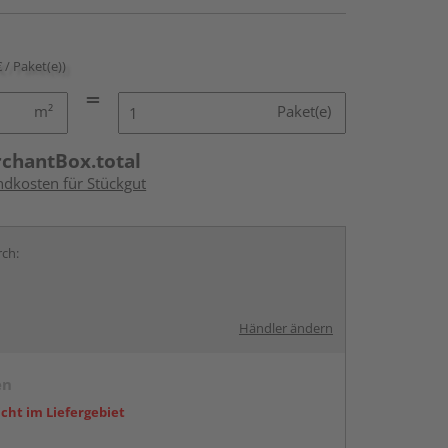
€ / Paket(e))
m²
Paket(e)
rchantBox.total
ndkosten für Stückgut
rch:
Händler ändern
en
icht im Liefergebiet