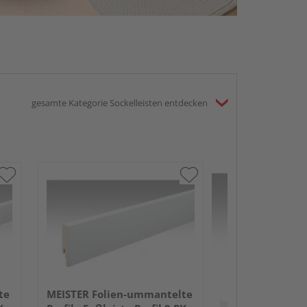
gesamte Kategorie Sockelleisten entdecken
MEISTER Folie
Profile Fußleist
2380x50x18mm
Anthrazit DF
te
MEISTER Folien-ummantelte
Verkauf & Versand
du