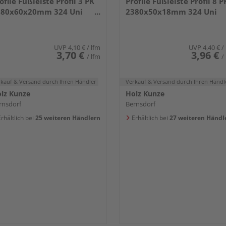
ofile Fußleiste Profil 3 PK
Profile Fußleiste Profil 8 P
380x60x20mm 324 Uni
2380x50x18mm 324 Uni
iß glänzend DF
weiß glänzend DF
UVP
4,10 €
/ lfm
UVP
4,40 €
/
3,70 €
3,96 €
/ lfm
/
rkauf & Versand
durch Ihren Händler
Verkauf & Versand
durch Ihren Händl
lz Kunze
Holz Kunze
rnsdorf
Bernsdorf
rhältlich bei
25 weiteren Händlern
Erhältlich bei
27 weiteren Händl