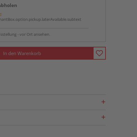
abholen
g:
antBox.option.pickup.laterAvailable.subtext
sstellung - vor Ort ansehen.
In den Warenkorb