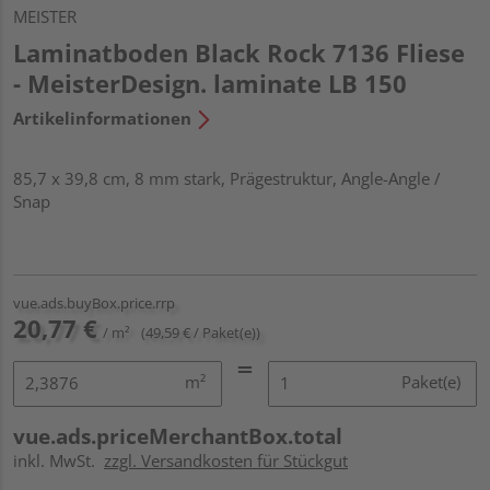
MEISTER
Laminatboden Black Rock 7136 Fliese
- MeisterDesign. laminate LB 150
Artikelinformationen
85,7 x 39,8 cm, 8 mm stark, Prägestruktur, Angle-Angle /
Snap
vue.ads.buyBox.price.rrp
20,77 €
/ m²
(49,59 € / Paket(e))
m²
Paket(e)
vue.ads.priceMerchantBox.total
inkl. MwSt.
zzgl. Versandkosten für Stückgut