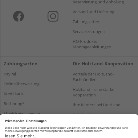
Reservierung und Abholung
Versand und Lieferung
Zahlungsarten
Serviceleistungen
HQ-Produkte:
Montageanleitungen
Zahlungsarten
Die HolzLand-Kooperation
PayPal
Vorteile der HolzLand-
Fachhändler
Onlineüberweisung
HolzLand – eine starke
Kreditkarte
Kooperation
Rechnung*
Ihre Karriere bei HolzLand
*Bonität vorausgesetzt
Holz-Lexikon
Bauanleitungen
HolzLand Mitglieder-Bereich