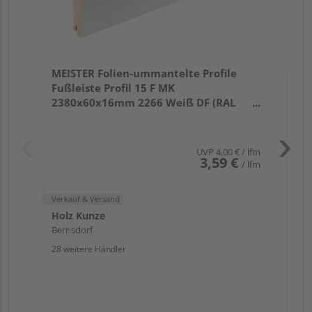
Verk
Hol
MEISTER Folien-ummantelte Profile
Ber
Fußleiste Profil 15 F MK
25 w
2380x60x16mm 2266 Weiß DF (RAL
9016)
UVP
4,00 €
/ lfm
3,59 €
/ lfm
Verkauf & Versand
Holz Kunze
Bernsdorf
28 weitere Händler