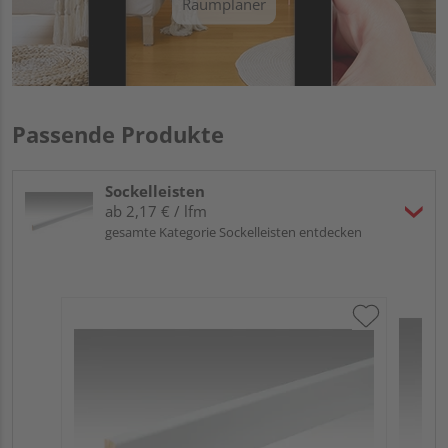
Raumplaner
Passende Produkte
Sockelleisten
ab 2,17 € / lfm
gesamte Kategorie Sockelleisten entdecken
ME
Fu
32