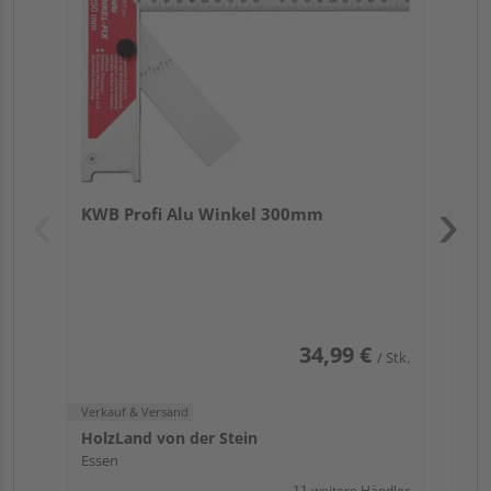
Verk
SHZ
KWB Profi Alu Winkel 300mm
Saal
34,99 €
/ Stk.
Verkauf & Versand
HolzLand von der Stein
Essen
11 weitere Händler