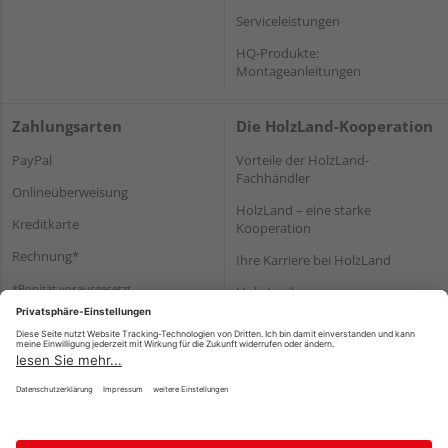
Serviceleistungen
HQ-Produkte:
Montageanleitungen
Zahlungsarten
Die HolzLand-Kooperation
PayPal
Vorteile der HolzLand-
Fachhändler
Onlineüberweisung
HolzLand – eine starke
Kreditkarte
Kooperation
Rechnung*
Ihre Karriere bei HolzLand
*Bonität vorausgesetzt
Holz-Lexikon
Bauanleitungen
HolzLand Mitglieder-Bereich
Impressum
Datenschutz
Nutzungsbedingungen