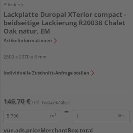
Pfleiderer
Lackplatte Duropal XTerior compact -
beidseitige Lackierung R20038 Chalet
Oak natur, EM
Artikelinformationen
2800 x 2070 x 8 mm
Individuelle Zuschnitt-Anfrage stellen
146,70 €
/ m²
(850,27 € / Stk.)
m²
Stk.
vue.ads.priceMerchantBox.total