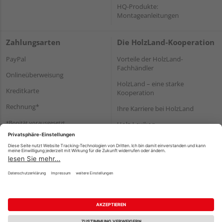
HQ-Produkte:
Montageanleitungen
Zahlungsarten
Die HolzLand-Kooperation
PayPal
Vorteile der HolzLand-
Fachhändler
Onlineüberweisung
HolzLand – eine starke
Kreditkarte
Kooperation
Rechnung*
Ihre Karriere bei HolzLand
*Bonität vorausgesetzt
Holz-Lexikon
Bauanleitungen
HolzLand Mitglieder-Bereich
Impressum
Datenschutz
Nutzungsbedingungen
Barrierefreiheitserklärung
Vertrag widerrufen