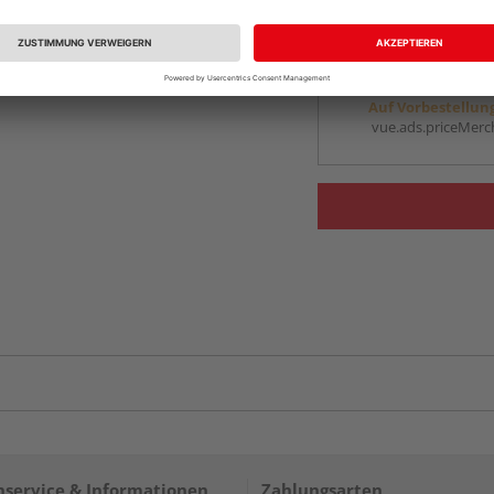
vue.ads.priceMerch
Beim Händler 
Auf Vorbestellun
vue.ads.priceMerch
service & Informationen
Zahlungsarten