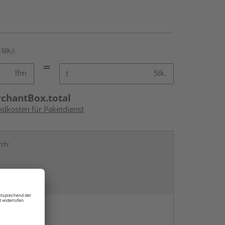
 Stk.)
lfm
Stk.
rchantBox.total
ndkosten für Paketdienst
rch:
en
g: