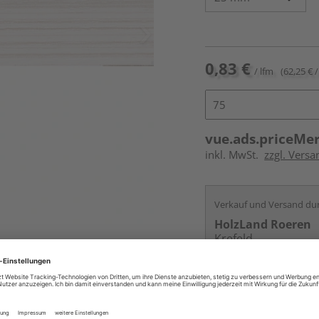
0,83 €
/ lfm
(62,25 € /
vue.ads.priceMe
inkl. MwSt.
zzgl. Versa
Verkauf und Versand du
HolzLand Roeren
Krefeld
Services
Kontakt
Online bestell
Auf Vorbestellun