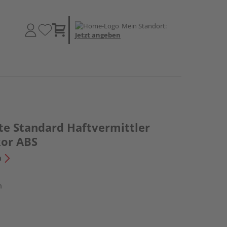
Mein Standort:
Jetzt angeben
te Standard Haftvermittler
kor ABS
n
m