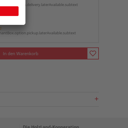
antBox.option.delivery.laterAvailable.subtext
abholen
g:
antBox.option.pickup.laterAvailable.subtext
In den Warenkorb
Die HolzLand-Kooperation