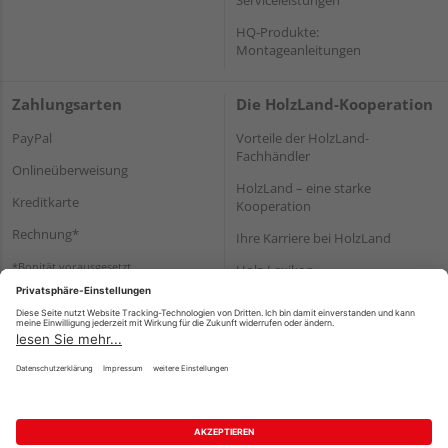
HQ-Produkte:
Montageanleitungen
Zahlungsarten
Die HolzLand-Kooperation
PayPal
Vorteile der HolzLand-
Fachhändler
Onlineüberweisung
HolzLand – eine starke
Kreditkarte
Kooperation
Rechnung*
Ihre Karriere bei HolzLand
*Bonität vorausgesetzt
Holz-Lexikon
Bauanleitungen
HolzLand Mitglieder-Bereich
Impressum
Datenschutz
Nutzungsbedingungen