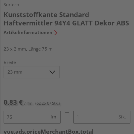
Surteco
Kunststoffkante Standard
Haftvermittler 94Y4 GLATT Dekor ABS
Artikelinformationen
23 x 2 mm, Länge 75 m
Breite
0,83 €
/ lfm
(62,25 € / Stk.)
lfm
Stk.
vue.ads.priceMerchantBox.total